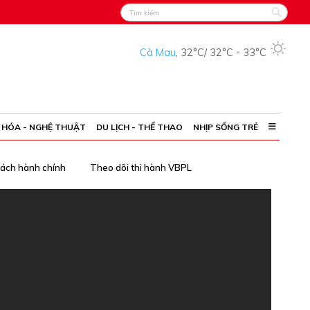
Cà Mau
,
32°C
/
32°C
-
33°C
 HÓA - NGHỆ THUẬT
DU LỊCH - THỂ THAO
NHỊP SỐNG TRẺ
cách hành chính
Theo dõi thi hành VBPL