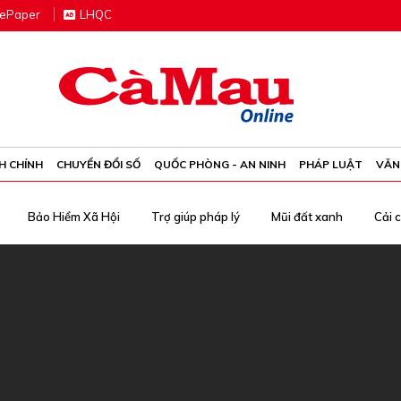
e
P
aper
LHQC
H CHÍNH
CHUYỂN ĐỔI SỐ
QUỐC PHÒNG - AN NINH
PHÁP LUẬT
VĂN
Bảo Hiểm Xã Hội
Trợ giúp pháp lý
Mũi đất xanh
Cải 