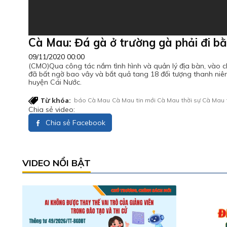
Cà Mau: Đá gà ở trường gà phải đi bằ
09/11/2020 00:00
(CMO)Qua công tác nắm tình hình và quản lý địa bàn, vào chi
đã bất ngờ bao vây và bắt quả tang 18 đối tượng thanh niên
huyện Cái Nước.
Từ khóa:
báo Cà Mau
Cà Mau
tin mới Cà Mau
thời sự Cà Mau
Chia sẻ video:
Chia sẻ Facebook
VIDEO NỔI BẬT