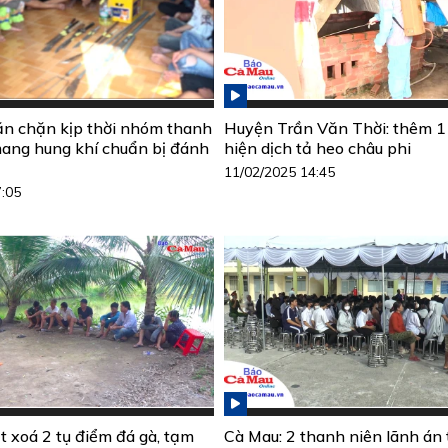
n chặn kịp thời nhóm thanh
Huyện Trần Văn Thời: thêm 1
mang hung khí chuẩn bị đánh
hiện dịch tả heo châu phi
11/02/2025 14:45
7:05
t xoá 2 tụ điểm đá gà, tạm
Cà Mau: 2 thanh niên lãnh án t