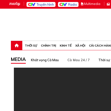
ភាសាខ្មែរ
M
ultimedia
Truyền hình
Radio
Thứ sáu, 7-8-26 01:11:32
THỜI SỰ
CHÍNH TRỊ
KINH TẾ
XÃ HỘI
CẢI CÁCH HÀN
MEDIA
Khát vọng Cà Mau
Cà Mau 24 / 7
Thời sự