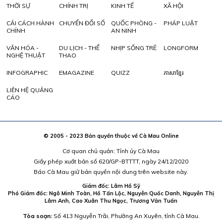
THỜI SỰ
CHÍNH TRỊ
KINH TẾ
XÃ HỘI
CẢI CÁCH HÀNH
CHUYỂN ĐỔI SỐ
QUỐC PHÒNG -
PHÁP LUẬT
CHÍNH
AN NINH
VĂN HÓA -
DU LỊCH - THỂ
NHỊP SỐNG TRẺ
LONGFORM
NGHỆ THUẬT
THAO
INFOGRAPHIC
EMAGAZINE
QUIZZ
ភាសាខ្មែរ
LIÊN HỆ QUẢNG
CÁO
© 2005 - 2023 Bản quyền thuộc về Cà Mau Online
Cơ quan chủ quản: Tỉnh ủy Cà Mau
Giấy phép xuất bản số 620/GP-BTTTT, ngày 24/12/2020
Báo Cà Mau giữ bản quyền nội dung trên website này.
Giám đốc: Lâm Hồ Sỹ
Phó Giám đốc: Ngô Minh Toàn, Hồ Tấn Lộc, Nguyễn Quốc Danh, Nguyễn Thị
Lâm Anh, Cao Xuân Thu Ngọc, Trương Văn Tuấn
Tòa soạn:
Số 413 Nguyễn Trãi, Phường An Xuyên, tỉnh Cà Mau.