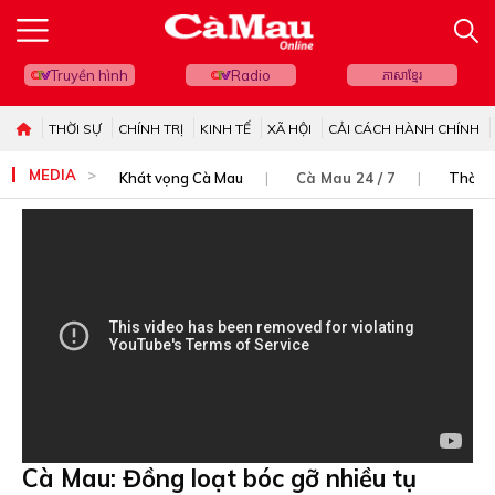
Truyền hình
Radio
ភាសាខ្មែរ
THỜI SỰ
CHÍNH TRỊ
KINH TẾ
XÃ HỘI
CẢI CÁCH HÀNH CHÍNH
MEDIA
Khát vọng Cà Mau
Cà Mau 24 / 7
Thời s
Cà Mau: Đồng loạt bóc gỡ nhiều tụ