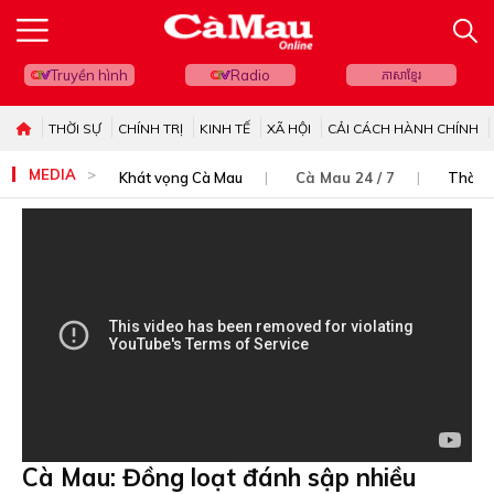
Truyền hình
Radio
ភាសាខ្មែរ
THỜI SỰ
CHÍNH TRỊ
KINH TẾ
XÃ HỘI
CẢI CÁCH HÀNH CHÍNH
MEDIA
Khát vọng Cà Mau
Cà Mau 24 / 7
Thời s
Cà Mau: Đồng loạt đánh sập nhiều