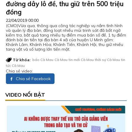
đường dây lô đề, thu giữ trên 500 triệu
đồng
22/04/2019 00:00
(CMO)Vừa qua, thông qua công tác nghiệp vụ nắm tình hình
và quản lý địa bàn, đồng loạt nhiều mũi trinh sát đã bất ngờ
kiểm tra, bắt quả tang nhiều tụ điểm mua bán số đề, 1 tụ điểm
đánh bài ăn tiền tại địa bàn 4 xã của huyện U Minh gồm:
Khánh Lâm, Khánh Hòa, Khánh Tiến, Khánh Hội, thu giữ nhiều
tang vật và số lượng lớn tiền mặt.
Từ khóa:
báo Cà Mau
Cà Mau
tin mới Cà Mau
thời sự Cà Mau
tin
tức Cà Mau
Chia sẻ video:
Chia sẻ Facebook
VIDEO NỔI BẬT