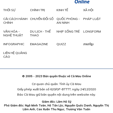
THỜI SỰ
CHÍNH TRỊ
KINH TẾ
XÃ HỘI
CẢI CÁCH HÀNH
CHUYỂN ĐỔI SỐ
QUỐC PHÒNG -
PHÁP LUẬT
CHÍNH
AN NINH
VĂN HÓA -
DU LỊCH - THỂ
NHỊP SỐNG TRẺ
LONGFORM
NGHỆ THUẬT
THAO
INFOGRAPHIC
EMAGAZINE
QUIZZ
ភាសាខ្មែរ
LIÊN HỆ QUẢNG
CÁO
© 2005 - 2023 Bản quyền thuộc về Cà Mau Online
Cơ quan chủ quản: Tỉnh ủy Cà Mau
Giấy phép xuất bản số 620/GP-BTTTT, ngày 24/12/2020
Báo Cà Mau giữ bản quyền nội dung trên website này.
Giám đốc: Lâm Hồ Sỹ
Phó Giám đốc: Ngô Minh Toàn, Hồ Tấn Lộc, Nguyễn Quốc Danh, Nguyễn Thị
Lâm Anh, Cao Xuân Thu Ngọc, Trương Văn Tuấn