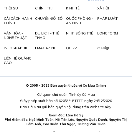
THỜI SỰ
CHÍNH TRỊ
KINH TẾ
XÃ HỘI
CẢI CÁCH HÀNH
CHUYỂN ĐỔI SỐ
QUỐC PHÒNG -
PHÁP LUẬT
CHÍNH
AN NINH
VĂN HÓA -
DU LỊCH - THỂ
NHỊP SỐNG TRẺ
LONGFORM
NGHỆ THUẬT
THAO
INFOGRAPHIC
EMAGAZINE
QUIZZ
ភាសាខ្មែរ
LIÊN HỆ QUẢNG
CÁO
© 2005 - 2023 Bản quyền thuộc về Cà Mau Online
Cơ quan chủ quản: Tỉnh ủy Cà Mau
Giấy phép xuất bản số 620/GP-BTTTT, ngày 24/12/2020
Báo Cà Mau giữ bản quyền nội dung trên website này.
Giám đốc: Lâm Hồ Sỹ
Phó Giám đốc: Ngô Minh Toàn, Hồ Tấn Lộc, Nguyễn Quốc Danh, Nguyễn Thị
Lâm Anh, Cao Xuân Thu Ngọc, Trương Văn Tuấn