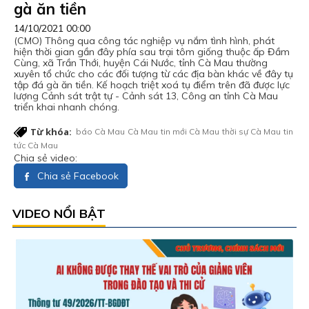
gà ăn tiền
14/10/2021 00:00
(CMO) Thông qua công tác nghiệp vụ nắm tình hình, phát
hiện thời gian gần đây phía sau trại tôm giống thuộc ấp Đầm
Cùng, xã Trần Thới, huyện Cái Nước, tỉnh Cà Mau thường
xuyên tổ chức cho các đối tượng từ các địa bàn khác về đây tụ
tập đá gà ăn tiền. Kế hoạch triệt xoá tụ điểm trên đã được lực
lượng Cảnh sát trật tự - Cảnh sát 13, Công an tỉnh Cà Mau
triển khai nhanh chóng.
Từ khóa:
báo Cà Mau
Cà Mau
tin mới Cà Mau
thời sự Cà Mau
tin
tức Cà Mau
Chia sẻ video:
Chia sẻ Facebook
VIDEO NỔI BẬT