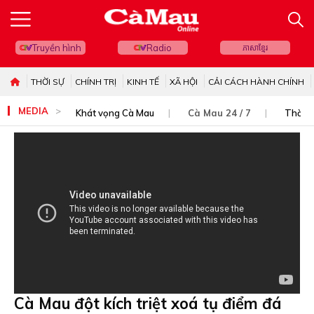
Truyền hình
Radio
ភាសាខ្មែរ
THỜI SỰ
CHÍNH TRỊ
KINH TẾ
XÃ HỘI
CẢI CÁCH HÀNH CHÍNH
MEDIA
Khát vọng Cà Mau
Cà Mau 24 / 7
Thời s
Cà Mau đột kích triệt xoá tụ điểm đá