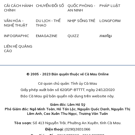
CẢI CÁCH HÀNH
CHUYỂN ĐỔI SỐ
QUỐC PHÒNG -
PHÁP LUẬT
CHÍNH
AN NINH
VĂN HÓA -
DU LỊCH - THỂ
NHỊP SỐNG TRẺ
LONGFORM
NGHỆ THUẬT
THAO
INFOGRAPHIC
EMAGAZINE
QUIZZ
ភាសាខ្មែរ
LIÊN HỆ QUẢNG
CÁO
© 2005 - 2023 Bản quyền thuộc về Cà Mau Online
Cơ quan chủ quản: Tỉnh ủy Cà Mau
Giấy phép xuất bản số 620/GP-BTTTT, ngày 24/12/2020
Báo Cà Mau giữ bản quyền nội dung trên website này.
Giám đốc: Lâm Hồ Sỹ
Phó Giám đốc: Ngô Minh Toàn, Hồ Tấn Lộc, Nguyễn Quốc Danh, Nguyễn Thị
Lâm Anh, Cao Xuân Thu Ngọc, Trương Văn Tuấn
Tòa soạn:
Số 413 Nguyễn Trãi, Phường An Xuyên, tỉnh Cà Mau.
Điện thoại:
(0290)3831066