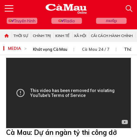
Truyền hình
Radio
ភាសាខ្មែរ
THỜI SỰ
CHÍNH TRỊ
KINH TẾ
XÃ HỘI
CẢI CÁCH HÀNH CHÍNH
MEDIA
Khát vọng Cà Mau
Cà Mau 24 / 7
Thời s
Cà Mau: Dự án ngàn tỷ thi công dở