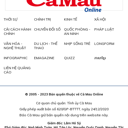
THỜI SỰ
CHÍNH TRỊ
KINH TẾ
XÃ HỘI
CẢI CÁCH HÀNH
CHUYỂN ĐỔI SỐ
QUỐC PHÒNG -
PHÁP LUẬT
CHÍNH
AN NINH
VĂN HÓA -
DU LỊCH - THỂ
NHỊP SỐNG TRẺ
LONGFORM
NGHỆ THUẬT
THAO
INFOGRAPHIC
EMAGAZINE
QUIZZ
ភាសាខ្មែរ
LIÊN HỆ QUẢNG
CÁO
© 2005 - 2023 Bản quyền thuộc về Cà Mau Online
Cơ quan chủ quản: Tỉnh ủy Cà Mau
Giấy phép xuất bản số 620/GP-BTTTT, ngày 24/12/2020
Báo Cà Mau giữ bản quyền nội dung trên website này.
Giám đốc: Lâm Hồ Sỹ
Phó Giám đốc: Ngô Minh Toàn, Hồ Tấn Lộc, Nguyễn Quốc Danh, Nguyễn Thị