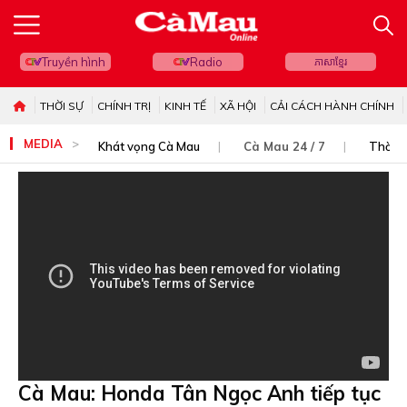
Truyền hình
Radio
ភាសាខ្មែរ
THỜI SỰ
CHÍNH TRỊ
KINH TẾ
XÃ HỘI
CẢI CÁCH HÀNH CHÍNH
MEDIA
Khát vọng Cà Mau
Cà Mau 24 / 7
Thời s
Cà Mau: Honda Tân Ngọc Anh tiếp tục