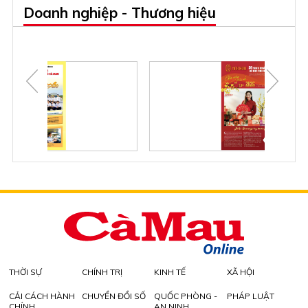
Doanh nghiệp - Thương hiệu
THỜI SỰ
CHÍNH TRỊ
KINH TẾ
XÃ HỘI
CẢI CÁCH HÀNH
CHUYỂN ĐỔI SỐ
QUỐC PHÒNG -
PHÁP LUẬT
CHÍNH
AN NINH