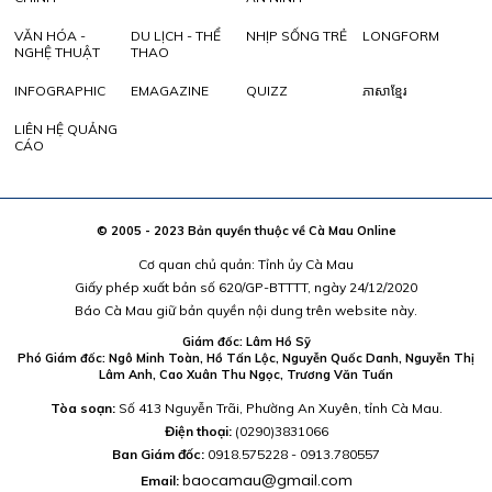
VĂN HÓA -
DU LỊCH - THỂ
NHỊP SỐNG TRẺ
LONGFORM
NGHỆ THUẬT
THAO
INFOGRAPHIC
EMAGAZINE
QUIZZ
ភាសាខ្មែរ
LIÊN HỆ QUẢNG
CÁO
© 2005 - 2023 Bản quyền thuộc về Cà Mau Online
Cơ quan chủ quản: Tỉnh ủy Cà Mau
Giấy phép xuất bản số 620/GP-BTTTT, ngày 24/12/2020
Báo Cà Mau giữ bản quyền nội dung trên website này.
Giám đốc: Lâm Hồ Sỹ
Phó Giám đốc: Ngô Minh Toàn, Hồ Tấn Lộc, Nguyễn Quốc Danh, Nguyễn Thị
Lâm Anh, Cao Xuân Thu Ngọc, Trương Văn Tuấn
Tòa soạn:
Số 413 Nguyễn Trãi, Phường An Xuyên, tỉnh Cà Mau.
Điện thoại:
(0290)3831066
Ban Giám đốc:
0918.575228 - 0913.780557
baocamau@gmail.com
Email: