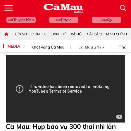
Truyền hình
Radio
ភាសាខ្មែរ
THỜI SỰ
CHÍNH TRỊ
KINH TẾ
XÃ HỘI
CẢI CÁCH HÀNH CHÍNH
MEDIA
Khát vọng Cà Mau
Cà Mau 24 / 7
Thời s
Cà Mau: Họp báo vụ 300 thai nhi lẫn