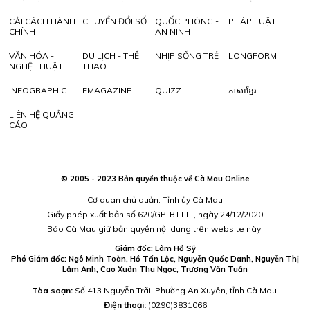
CẢI CÁCH HÀNH
CHUYỂN ĐỔI SỐ
QUỐC PHÒNG -
PHÁP LUẬT
CHÍNH
AN NINH
VĂN HÓA -
DU LỊCH - THỂ
NHỊP SỐNG TRẺ
LONGFORM
NGHỆ THUẬT
THAO
INFOGRAPHIC
EMAGAZINE
QUIZZ
ភាសាខ្មែរ
LIÊN HỆ QUẢNG
CÁO
© 2005 - 2023 Bản quyền thuộc về Cà Mau Online
Cơ quan chủ quản: Tỉnh ủy Cà Mau
Giấy phép xuất bản số 620/GP-BTTTT, ngày 24/12/2020
Báo Cà Mau giữ bản quyền nội dung trên website này.
Giám đốc: Lâm Hồ Sỹ
Phó Giám đốc: Ngô Minh Toàn, Hồ Tấn Lộc, Nguyễn Quốc Danh, Nguyễn Thị
Lâm Anh, Cao Xuân Thu Ngọc, Trương Văn Tuấn
Tòa soạn:
Số 413 Nguyễn Trãi, Phường An Xuyên, tỉnh Cà Mau.
Điện thoại:
(0290)3831066