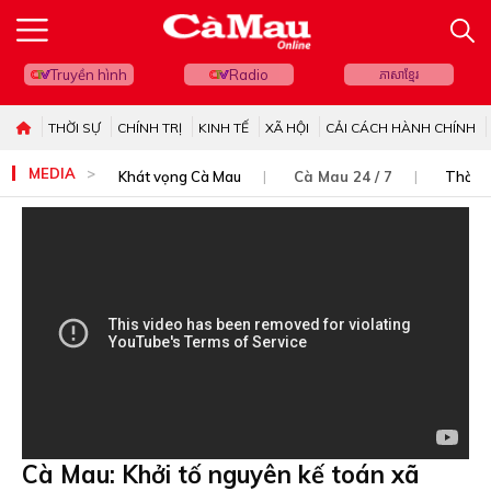
Truyền hình
Radio
ភាសាខ្មែរ
THỜI SỰ
CHÍNH TRỊ
KINH TẾ
XÃ HỘI
CẢI CÁCH HÀNH CHÍNH
MEDIA
Khát vọng Cà Mau
Cà Mau 24 / 7
Thời s
Cà Mau: Khởi tố nguyên kế toán xã