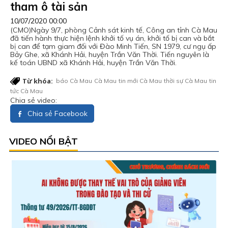
tham ô tài sản
10/07/2020 00:00
(CMO)Ngày 9/7, phòng Cảnh sát kinh tế, Công an tỉnh Cà Mau
đã tiến hành thực hiện lệnh khởi tố vụ án, khởi tố bị can và bắt
bị can để tạm giam đối với Đào Minh Tiến, SN 1979, cư ngụ ấp
Bảy Ghe, xã Khánh Hải, huyện Trần Văn Thời. Tiến nguyên là
kế toán UBND xã Khánh Hải, huyện Trần Văn Thời.
Từ khóa:
báo Cà Mau
Cà Mau
tin mới Cà Mau
thời sự Cà Mau
tin
tức Cà Mau
Chia sẻ video:
Chia sẻ Facebook
VIDEO NỔI BẬT