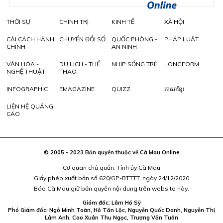
THỜI SỰ
CHÍNH TRỊ
KINH TẾ
XÃ HỘI
CẢI CÁCH HÀNH
CHUYỂN ĐỔI SỐ
QUỐC PHÒNG -
PHÁP LUẬT
CHÍNH
AN NINH
VĂN HÓA -
DU LỊCH - THỂ
NHỊP SỐNG TRẺ
LONGFORM
NGHỆ THUẬT
THAO
INFOGRAPHIC
EMAGAZINE
QUIZZ
ភាសាខ្មែរ
LIÊN HỆ QUẢNG
CÁO
© 2005 - 2023 Bản quyền thuộc về Cà Mau Online
Cơ quan chủ quản: Tỉnh ủy Cà Mau
Giấy phép xuất bản số 620/GP-BTTTT, ngày 24/12/2020
Báo Cà Mau giữ bản quyền nội dung trên website này.
Giám đốc: Lâm Hồ Sỹ
Phó Giám đốc: Ngô Minh Toàn, Hồ Tấn Lộc, Nguyễn Quốc Danh, Nguyễn Thị
Lâm Anh, Cao Xuân Thu Ngọc, Trương Văn Tuấn