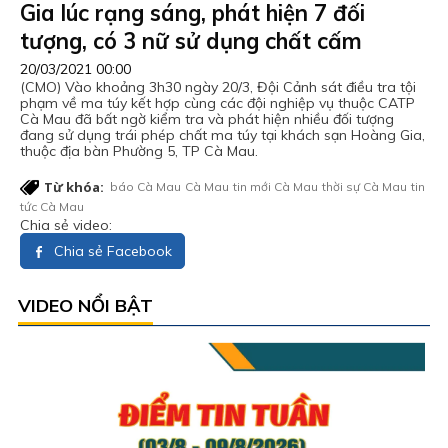
Gia lúc rạng sáng, phát hiện 7 đối
tượng, có 3 nữ sử dụng chất cấm
20/03/2021 00:00
(CMO) Vào khoảng 3h30 ngày 20/3, Đội Cảnh sát điều tra tội
phạm về ma túy kết hợp cùng các đội nghiệp vụ thuộc CATP
Cà Mau đã bất ngờ kiểm tra và phát hiện nhiều đối tượng
đang sử dụng trái phép chất ma túy tại khách sạn Hoàng Gia,
thuộc địa bàn Phường 5, TP Cà Mau.
Từ khóa:
báo Cà Mau
Cà Mau
tin mới Cà Mau
thời sự Cà Mau
tin
tức Cà Mau
Chia sẻ video:
Chia sẻ Facebook
VIDEO NỔI BẬT