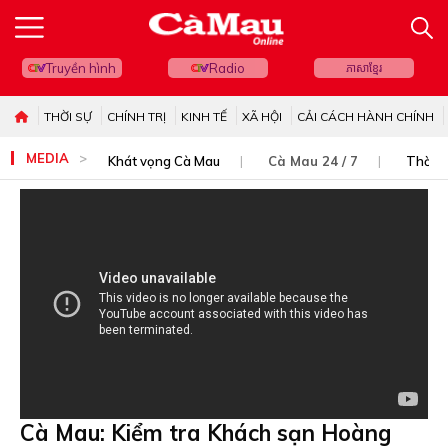
Truyền hình
Radio
ភាសាខ្មែរ
THỜI SỰ
CHÍNH TRỊ
KINH TẾ
XÃ HỘI
CẢI CÁCH HÀNH CHÍNH
MEDIA
Khát vọng Cà Mau
Cà Mau 24 / 7
Thời s
Cà Mau: Kiểm tra Khách sạn Hoàng