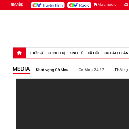
ភាសាខ្មែរ
M
ultimedia
Truyền hình
Radio
Thứ bảy, 8-8-26 00:56:27
THỜI SỰ
CHÍNH TRỊ
KINH TẾ
XÃ HỘI
CẢI CÁCH HÀN
MEDIA
Khát vọng Cà Mau
Cà Mau 24 / 7
Thời sự