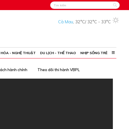
Cà Mau
,
32°C
/
32°C
-
33°C
 HÓA - NGHỆ THUẬT
DU LỊCH - THỂ THAO
NHỊP SỐNG TRẺ
cách hành chính
Theo dõi thi hành VBPL