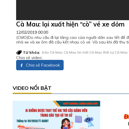
Cà Mau: lại xuất hiện “cò” vé xe dỏm
12/02/2019 00:00
(CMO)Do nhu cầu đi lại tăng cao của người dân sau tết để đế
nhà xe và xe ôm đã câu kết nhau cò vé. Và sau khi đã thu t
Từ khóa:
báo Cà Mau
Cà Mau
tin mới Cà Mau
thời sự Cà Mau
Chia sẻ video:
Chia sẻ Facebook
VIDEO NỔI BẬT