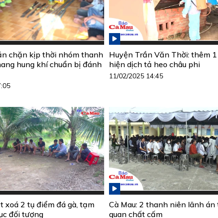
n chặn kịp thời nhóm thanh
Huyện Trần Văn Thời: thêm 1
mang hung khí chuẩn bị đánh
hiện dịch tả heo châu phi
11/02/2025 14:45
7:05
t xoá 2 tụ điểm đá gà, tạm
Cà Mau: 2 thanh niên lãnh án t
ục đối tượng
quan chất cấm