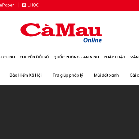
e
P
aper
LHQC
H CHÍNH
CHUYỂN ĐỔI SỐ
QUỐC PHÒNG - AN NINH
PHÁP LUẬT
VĂN
Bảo Hiểm Xã Hội
Trợ giúp pháp lý
Mũi đất xanh
Cải 