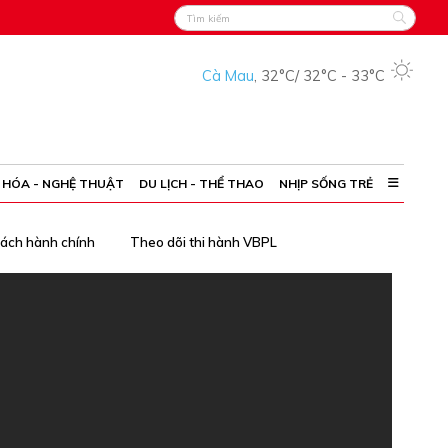
Cà Mau
,
32°C
/
32°C
-
33°C
 HÓA - NGHỆ THUẬT
DU LỊCH - THỂ THAO
NHỊP SỐNG TRẺ
cách hành chính
Theo dõi thi hành VBPL