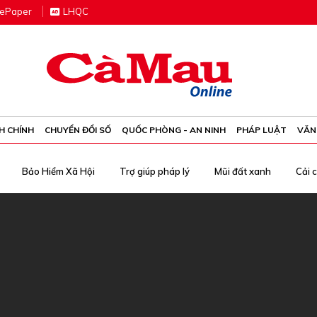
e
P
aper
LHQC
H CHÍNH
CHUYỂN ĐỔI SỐ
QUỐC PHÒNG - AN NINH
PHÁP LUẬT
VĂN
Bảo Hiểm Xã Hội
Trợ giúp pháp lý
Mũi đất xanh
Cải 