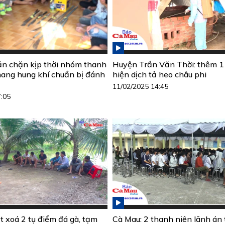
n chặn kịp thời nhóm thanh
Huyện Trần Văn Thời: thêm 1
mang hung khí chuẩn bị đánh
hiện dịch tả heo châu phi
11/02/2025 14:45
7:05
t xoá 2 tụ điểm đá gà, tạm
Cà Mau: 2 thanh niên lãnh án t