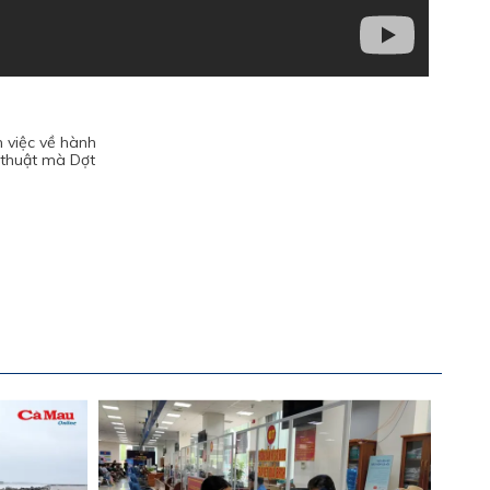
 việc về hành
ệ thuật mà Dợt