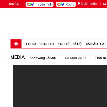
ភាសាខ្មែរ
M
ultimedia
Truyền hình
Radio
Thứ bảy, 8-8-26 03:16:41
THỜI SỰ
CHÍNH TRỊ
KINH TẾ
XÃ HỘI
CẢI CÁCH HÀN
MEDIA
Khát vọng Cà Mau
Cà Mau 24 / 7
Thời sự