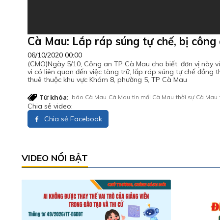
Cà Mau: Lắp ráp súng tự chế, bị công 
06/10/2020 00:00
(CMO)Ngày 5/10, Công an TP Cà Mau cho biết, đơn vị này v
vi có liên quan đến việc tàng trữ, lắp ráp súng tự chế đồn
thuê thuộc khu vực Khóm 8, phường 5, TP Cà Mau
Từ khóa:
báo Cà Mau
Cà Mau
tin mới Cà Mau
thời sự Cà Mau
Chia sẻ video:
Chia sẻ Facebook
VIDEO NỔI BẬT