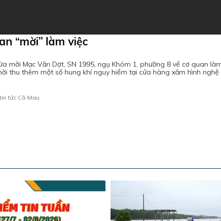
an “mời” làm việc
ừa mời Mạc Văn Dợt, SN 1995, ngụ Khóm 1, phường 8 về cơ quan làm
g thời thu thêm một số hung khí nguy hiểm tại cửa hàng xăm hình ngh
tin tức Cà Mau