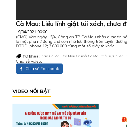
Cà Mau: Liều lĩnh giật túi xách, chưa 
19/04/2021 00:00
(CMO) Vào ngày 15/4, Công an TP Cà Mau nhận được tin báo 
là một phụ nữ đang chở con nhỏ lưu thông trên tuyến đường 
ĐTDĐ Iphone 12; 3.600.000 cùng một số giấy tờ khác.
Từ khóa:
báo Cà Mau
Cà Mau
tin mới Cà Mau
thời sự Cà Mau
Chia sẻ video:
Chia sẻ Facebook
VIDEO NỔI BẬT