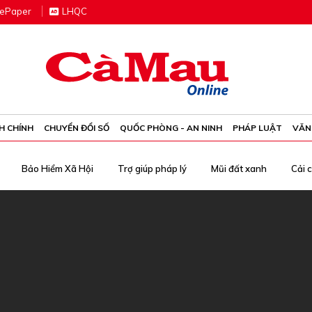
e
P
aper
LHQC
H CHÍNH
CHUYỂN ĐỔI SỐ
QUỐC PHÒNG - AN NINH
PHÁP LUẬT
VĂN
Bảo Hiểm Xã Hội
Trợ giúp pháp lý
Mũi đất xanh
Cải 