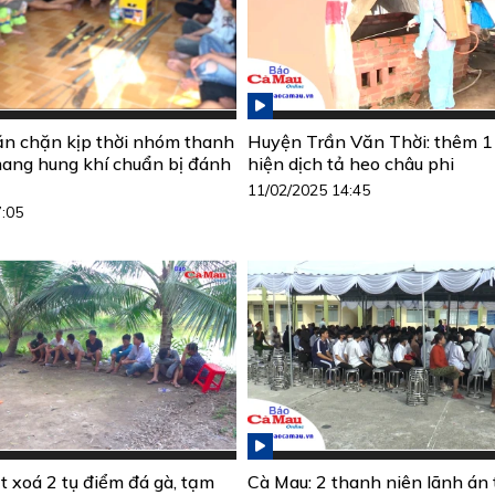
n chặn kịp thời nhóm thanh
Huyện Trần Văn Thời: thêm 1
mang hung khí chuẩn bị đánh
hiện dịch tả heo châu phi
11/02/2025 14:45
7:05
t xoá 2 tụ điểm đá gà, tạm
Cà Mau: 2 thanh niên lãnh án t