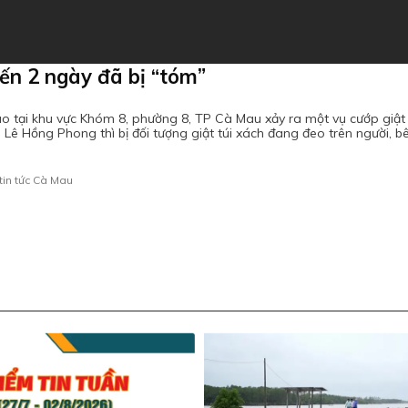
đến 2 ngày đã bị “tóm”
tại khu vực Khóm 8, phường 8, TP Cà Mau xảy ra một vụ cướp giật tà
Lê Hồng Phong thì bị đối tượng giật túi xách đang đeo trên người, b
tin tức Cà Mau