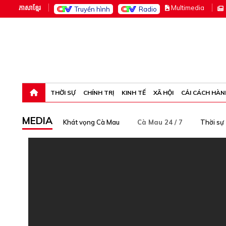
ភាសាខ្មែរ
M
ultimedia
Truyền hình
Radio
Thứ bảy, 8-8-26 10:17:27
THỜI SỰ
CHÍNH TRỊ
KINH TẾ
XÃ HỘI
CẢI CÁCH HÀN
MEDIA
Khát vọng Cà Mau
Cà Mau 24 / 7
Thời sự