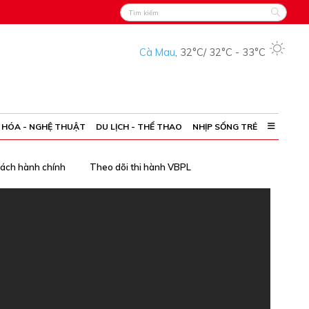
Cà Mau
,
32°C
/
32°C
-
33°C
 HÓA - NGHỆ THUẬT
DU LỊCH - THỂ THAO
NHỊP SỐNG TRẺ
cách hành chính
Theo dõi thi hành VBPL