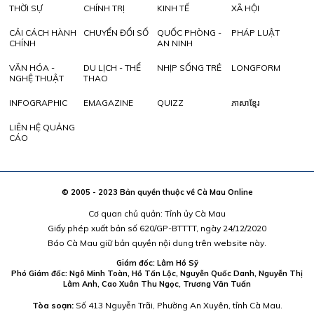
THỜI SỰ
CHÍNH TRỊ
KINH TẾ
XÃ HỘI
CẢI CÁCH HÀNH
CHUYỂN ĐỔI SỐ
QUỐC PHÒNG -
PHÁP LUẬT
CHÍNH
AN NINH
VĂN HÓA -
DU LỊCH - THỂ
NHỊP SỐNG TRẺ
LONGFORM
NGHỆ THUẬT
THAO
INFOGRAPHIC
EMAGAZINE
QUIZZ
ភាសាខ្មែរ
LIÊN HỆ QUẢNG
CÁO
© 2005 - 2023 Bản quyền thuộc về Cà Mau Online
Cơ quan chủ quản: Tỉnh ủy Cà Mau
Giấy phép xuất bản số 620/GP-BTTTT, ngày 24/12/2020
Báo Cà Mau giữ bản quyền nội dung trên website này.
Giám đốc: Lâm Hồ Sỹ
Phó Giám đốc: Ngô Minh Toàn, Hồ Tấn Lộc, Nguyễn Quốc Danh, Nguyễn Thị
Lâm Anh, Cao Xuân Thu Ngọc, Trương Văn Tuấn
Tòa soạn:
Số 413 Nguyễn Trãi, Phường An Xuyên, tỉnh Cà Mau.