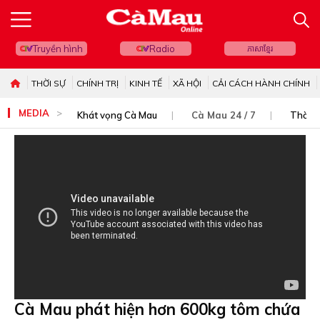
Truyền hình
Radio
ភាសាខ្មែរ
THỜI SỰ
CHÍNH TRỊ
KINH TẾ
XÃ HỘI
CẢI CÁCH HÀNH CHÍNH
MEDIA
Khát vọng Cà Mau
Cà Mau 24 / 7
Thời s
Cà Mau phát hiện hơn 600kg tôm chứa