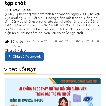
tạp chất
21/12/2021 00:00
(CMO) Qua công tác nắm tình hình vào tối ngày 20/12, tại khu
vực phường 6, TP Cà Mau. Phòng Cảnh sát kinh tế, Công an
tỉnh Cà Mau phối hợp cùng các đơn vị chức năng thuộc Công
TP Cà Mau và Thanh tra Sở NN&PTNT đã tiến hành kiểm tra
phương tiện ô tô tải biển kiểm soát 69C-038.25, qua đó phát
hiện nhiều thùng tôm nguyên liệu có chứa tạp chất.
Từ khóa:
báo Cà Mau
Cà Mau
tin mới Cà Mau
thời sự Cà Mau
tin
tức Cà Mau
Chia sẻ video:
Chia sẻ Facebook
VIDEO NỔI BẬT