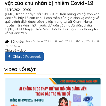
vật của chủ nhân bị nhiễm Covid-19
11/10/2021 00:00
(CMO) Trong ngày 9 và 10/10/2021 trên mạng xã hội xôn xao
việc tiêu hủy 15 con chó, 1 con mèo của gia đình vợ chồng về
quê tránh dịch được cách ly tập trung tại xã Khánh Hưng,
huyện Trần Văn Thời. Trước dư luận của người dân, chiều
10/10, UBND huyện Trần Văn Thời tổ chức họp báo thông tin
về vụ việc trên.
Từ khóa:
báo Cà Mau
Cà Mau
tin mới Cà Mau
thời sự Cà Mau
tin
tức Cà Mau
Chia sẻ video:
Chia sẻ Facebook
VIDEO NỔI BẬT