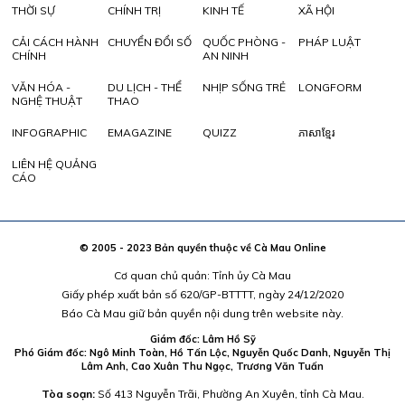
THỜI SỰ
CHÍNH TRỊ
KINH TẾ
XÃ HỘI
CẢI CÁCH HÀNH
CHUYỂN ĐỔI SỐ
QUỐC PHÒNG -
PHÁP LUẬT
CHÍNH
AN NINH
VĂN HÓA -
DU LỊCH - THỂ
NHỊP SỐNG TRẺ
LONGFORM
NGHỆ THUẬT
THAO
INFOGRAPHIC
EMAGAZINE
QUIZZ
ភាសាខ្មែរ
LIÊN HỆ QUẢNG
CÁO
© 2005 - 2023 Bản quyền thuộc về Cà Mau Online
Cơ quan chủ quản: Tỉnh ủy Cà Mau
Giấy phép xuất bản số 620/GP-BTTTT, ngày 24/12/2020
Báo Cà Mau giữ bản quyền nội dung trên website này.
Giám đốc: Lâm Hồ Sỹ
Phó Giám đốc: Ngô Minh Toàn, Hồ Tấn Lộc, Nguyễn Quốc Danh, Nguyễn Thị
Lâm Anh, Cao Xuân Thu Ngọc, Trương Văn Tuấn
Tòa soạn:
Số 413 Nguyễn Trãi, Phường An Xuyên, tỉnh Cà Mau.