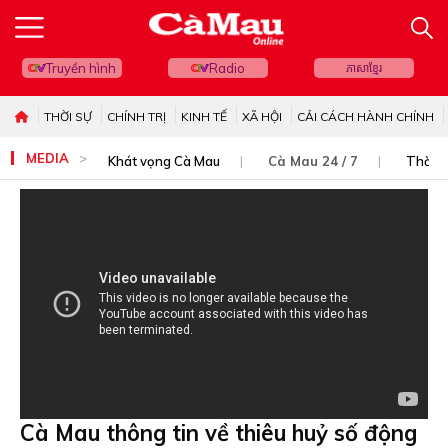
Truyền hình
Radio
ភាសាខ្មែរ
THỜI SỰ
CHÍNH TRỊ
KINH TẾ
XÃ HỘI
CẢI CÁCH HÀNH CHÍNH
MEDIA
Khát vọng Cà Mau
Cà Mau 24 / 7
Thời s
Cà Mau thông tin về thiêu huỷ số động