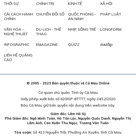
THỜI SỰ
CHÍNH TRỊ
KINH TẾ
XÃ HỘI
CẢI CÁCH HÀNH
CHUYỂN ĐỔI SỐ
QUỐC PHÒNG -
PHÁP LUẬT
CHÍNH
AN NINH
VĂN HÓA -
DU LỊCH - THỂ
NHỊP SỐNG TRẺ
LONGFORM
NGHỆ THUẬT
THAO
INFOGRAPHIC
EMAGAZINE
QUIZZ
ភាសាខ្មែរ
LIÊN HỆ QUẢNG
CÁO
© 2005 - 2023 Bản quyền thuộc về Cà Mau Online
Cơ quan chủ quản: Tỉnh ủy Cà Mau
Giấy phép xuất bản số 620/GP-BTTTT, ngày 24/12/2020
Báo Cà Mau giữ bản quyền nội dung trên website này.
Giám đốc: Lâm Hồ Sỹ
Phó Giám đốc: Ngô Minh Toàn, Hồ Tấn Lộc, Nguyễn Quốc Danh, Nguyễn Thị
Lâm Anh, Cao Xuân Thu Ngọc, Trương Văn Tuấn
Tòa soạn:
Số 413 Nguyễn Trãi, Phường An Xuyên, tỉnh Cà Mau.