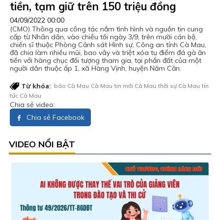
tiền, tạm giữ trên 150 triệu đồng
04/09/2022 00:00
(CMO) Thông qua công tác nắm tình hình và nguồn tin cung
cấp từ Nhân dân, vào chiều tối ngày 3/9, trên mười cán bộ,
chiến sĩ thuộc Phòng Cảnh sát Hình sự, Công an tỉnh Cà Mau,
đã chia làm nhiều mũi, bao vây và triệt xóa tụ điểm đá gà ăn
tiền với hàng chục đối tượng tham gia, tại phần đất của một
người dân thuộc ấp 1, xã Hàng Vịnh, huyện Năm Căn.
Từ khóa:
báo Cà Mau
Cà Mau
tin mới Cà Mau
thời sự Cà Mau
tin
tức Cà Mau
Chia sẻ video:
Chia sẻ Facebook
VIDEO NỔI BẬT