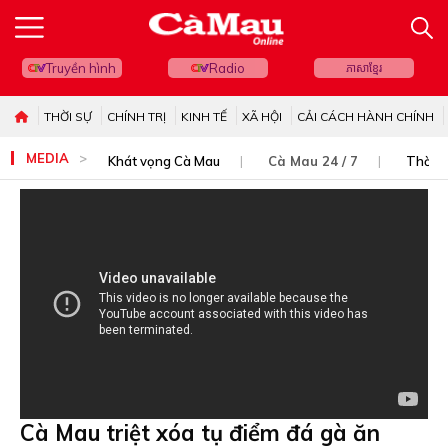
Truyền hình
Radio
ភាសាខ្មែរ
THỜI SỰ
CHÍNH TRỊ
KINH TẾ
XÃ HỘI
CẢI CÁCH HÀNH CHÍNH
MEDIA
Khát vọng Cà Mau
Cà Mau 24 / 7
Thời s
Cà Mau triệt xóa tụ điểm đá gà ăn