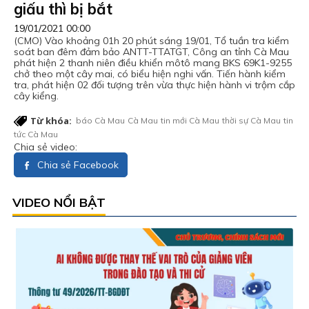
giấu thì bị bắt
19/01/2021 00:00
(CMO) Vào khoảng 01h 20 phút sáng 19/01, Tổ tuần tra kiểm
soát ban đêm đảm bảo ANTT-TTATGT, Công an tỉnh Cà Mau
phát hiện 2 thanh niên điều khiển môtô mang BKS 69K1-9255
chở theo một cây mai, có biểu hiện nghi vấn. Tiến hành kiểm
tra, phát hiện 02 đối tượng trên vừa thực hiện hành vi trộm cắp
cây kiểng.
Từ khóa:
báo Cà Mau
Cà Mau
tin mới Cà Mau
thời sự Cà Mau
tin
tức Cà Mau
Chia sẻ video:
Chia sẻ Facebook
VIDEO NỔI BẬT