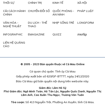
THỜI SỰ
CHÍNH TRỊ
KINH TẾ
XÃ HỘI
CẢI CÁCH HÀNH
CHUYỂN ĐỔI SỐ
QUỐC PHÒNG -
PHÁP LUẬT
CHÍNH
AN NINH
VĂN HÓA -
DU LỊCH - THỂ
NHỊP SỐNG TRẺ
LONGFORM
NGHỆ THUẬT
THAO
INFOGRAPHIC
EMAGAZINE
QUIZZ
ភាសាខ្មែរ
LIÊN HỆ QUẢNG
CÁO
© 2005 - 2023 Bản quyền thuộc về Cà Mau Online
Cơ quan chủ quản: Tỉnh ủy Cà Mau
Giấy phép xuất bản số 620/GP-BTTTT, ngày 24/12/2020
Báo Cà Mau giữ bản quyền nội dung trên website này.
Giám đốc: Lâm Hồ Sỹ
Phó Giám đốc: Ngô Minh Toàn, Hồ Tấn Lộc, Nguyễn Quốc Danh, Nguyễn Thị
Lâm Anh, Cao Xuân Thu Ngọc, Trương Văn Tuấn
Tòa soạn:
Số 413 Nguyễn Trãi, Phường An Xuyên, tỉnh Cà Mau.