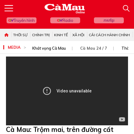
Truyền hình
Radio
ភាសាខ្មែរ
THỜI SỰ
CHÍNH TRỊ
KINH TẾ
XÃ HỘI
CẢI CÁCH HÀNH CHÍNH
MEDIA
Khát vọng Cà Mau
Cà Mau 24 / 7
Thời s
Cà Mau: Trộm mai, trên đường cất