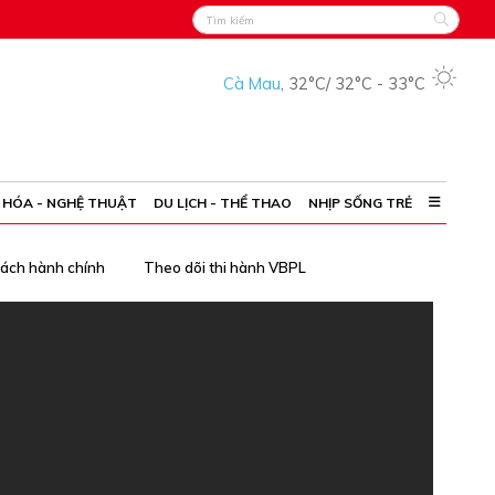
Cà Mau
,
32°C
/
32°C
-
33°C
 HÓA - NGHỆ THUẬT
DU LỊCH - THỂ THAO
NHỊP SỐNG TRẺ
cách hành chính
Theo dõi thi hành VBPL