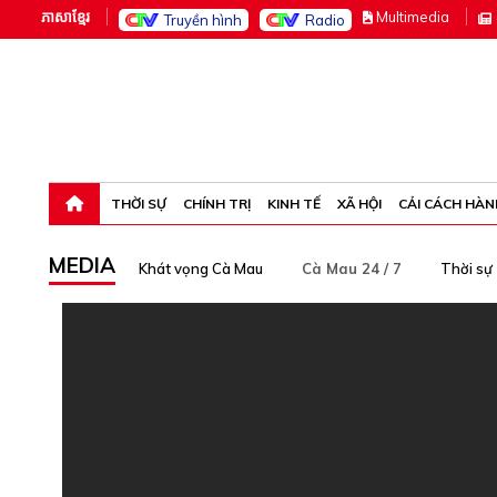
ភាសាខ្មែរ
M
ultimedia
Truyền hình
Radio
Thứ bảy, 8-8-26 01:48:04
THỜI SỰ
CHÍNH TRỊ
KINH TẾ
XÃ HỘI
CẢI CÁCH HÀN
MEDIA
Khát vọng Cà Mau
Cà Mau 24 / 7
Thời sự