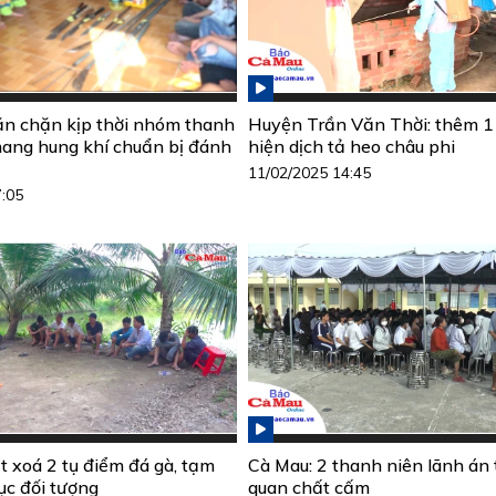
n chặn kịp thời nhóm thanh
Huyện Trần Văn Thời: thêm 1
mang hung khí chuẩn bị đánh
hiện dịch tả heo châu phi
11/02/2025 14:45
7:05
t xoá 2 tụ điểm đá gà, tạm
Cà Mau: 2 thanh niên lãnh án t
ục đối tượng
quan chất cấm