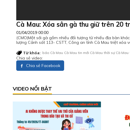
Cà Mau: Xóa sân gà thu giữ trên 20 t
01/04/2019 00:00
(CMO)Một sới gà gồm nhiều đối tượng từ nhiều địa bàn khác
lượng Cảnh sát 113- CSTT, Công an tỉnh Cà Mau triệt xóa v
Từ khóa:
báo Cà Mau
Cà Mau
tin mới Cà Mau
thời sự Cà Mau
Chia sẻ video:
Chia sẻ Facebook
VIDEO NỔI BẬT