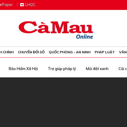
e
P
aper
LHQC
H CHÍNH
CHUYỂN ĐỔI SỐ
QUỐC PHÒNG - AN NINH
PHÁP LUẬT
VĂN
Bảo Hiểm Xã Hội
Trợ giúp pháp lý
Mũi đất xanh
Cải 