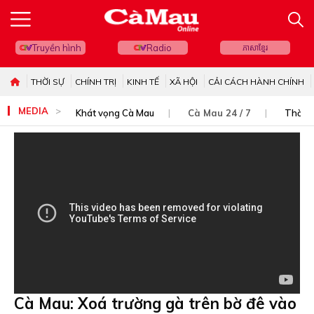
Truyền hình
Radio
ភាសាខ្មែរ
THỜI SỰ
CHÍNH TRỊ
KINH TẾ
XÃ HỘI
CẢI CÁCH HÀNH CHÍNH
MEDIA
Khát vọng Cà Mau
Cà Mau 24 / 7
Thời s
Cà Mau: Xoá trường gà trên bờ đê vào