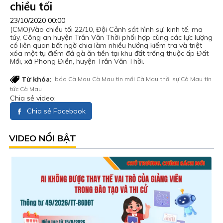
chiều tối
23/10/2020 00:00
(CMO)Vào chiều tối 22/10, Đội Cảnh sát hình sự, kinh tế, ma
túy, Công an huyện Trần Văn Thời phối hợp cùng các lực lượng
có liên quan bất ngờ chia làm nhiều hướng kiểm tra và triệt
xóa một tụ điểm đá gà ăn tiền tại khu đất trống thuộc ấp Đất
Mới, xã Phong Điền, huyện Trần Văn Thời.
Từ khóa:
báo Cà Mau
Cà Mau
tin mới Cà Mau
thời sự Cà Mau
tin
tức Cà Mau
Chia sẻ video:
Chia sẻ Facebook
VIDEO NỔI BẬT