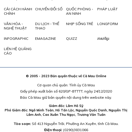
CẢI CÁCH HÀNH
CHUYỂN ĐỔI SỐ
QUỐC PHÒNG -
PHÁP LUẬT
CHÍNH
AN NINH
VĂN HÓA -
DU LỊCH - THỂ
NHỊP SỐNG TRẺ
LONGFORM
NGHỆ THUẬT
THAO
INFOGRAPHIC
EMAGAZINE
QUIZZ
ភាសាខ្មែរ
LIÊN HỆ QUẢNG
CÁO
© 2005 - 2023 Bản quyền thuộc về Cà Mau Online
Cơ quan chủ quản: Tỉnh ủy Cà Mau
Giấy phép xuất bản số 620/GP-BTTTT, ngày 24/12/2020
Báo Cà Mau giữ bản quyền nội dung trên website này.
Giám đốc: Lâm Hồ Sỹ
Phó Giám đốc: Ngô Minh Toàn, Hồ Tấn Lộc, Nguyễn Quốc Danh, Nguyễn Thị
Lâm Anh, Cao Xuân Thu Ngọc, Trương Văn Tuấn
Tòa soạn:
Số 413 Nguyễn Trãi, Phường An Xuyên, tỉnh Cà Mau.
Điện thoại:
(0290)3831066