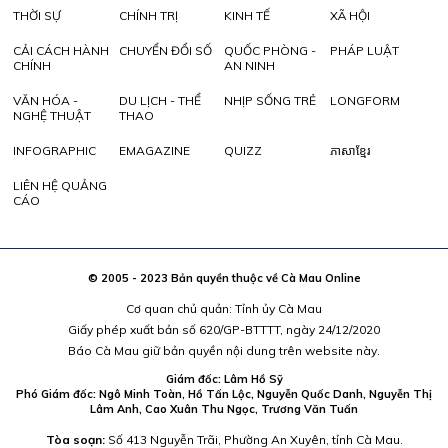
THỜI SỰ
CHÍNH TRỊ
KINH TẾ
XÃ HỘI
CẢI CÁCH HÀNH
CHUYỂN ĐỔI SỐ
QUỐC PHÒNG -
PHÁP LUẬT
CHÍNH
AN NINH
VĂN HÓA -
DU LỊCH - THỂ
NHỊP SỐNG TRẺ
LONGFORM
NGHỆ THUẬT
THAO
INFOGRAPHIC
EMAGAZINE
QUIZZ
ភាសាខ្មែរ
LIÊN HỆ QUẢNG
CÁO
© 2005 - 2023 Bản quyền thuộc về Cà Mau Online
Cơ quan chủ quản: Tỉnh ủy Cà Mau
Giấy phép xuất bản số 620/GP-BTTTT, ngày 24/12/2020
Báo Cà Mau giữ bản quyền nội dung trên website này.
Giám đốc: Lâm Hồ Sỹ
Phó Giám đốc: Ngô Minh Toàn, Hồ Tấn Lộc, Nguyễn Quốc Danh, Nguyễn Thị
Lâm Anh, Cao Xuân Thu Ngọc, Trương Văn Tuấn
Tòa soạn:
Số 413 Nguyễn Trãi, Phường An Xuyên, tỉnh Cà Mau.