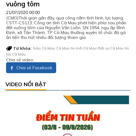
vuông tôm
21/07/2020 00:00
(CMO)Thời gian gần đây, qua công nắm tình hình, lực lượng
CSTT-CS113, Công an tỉnh Cà Mau phát hiện phía sau phần
đất vuông tôm của Nguyễn Văn Luôn, SN 1954, ngụ ấp Bình
Định, xã Tân Thành, TP Cà Mau thường xuyên tổ chức đá gà
ăn tiền thu hút nhiều đối tượng tham gia.
Từ khóa:
báo Cà Mau
Cà Mau
tin mới Cà Mau
thời sự Cà Mau
tin
tức Cà Mau
Chia sẻ video:
Chia sẻ Facebook
VIDEO NỔI BẬT