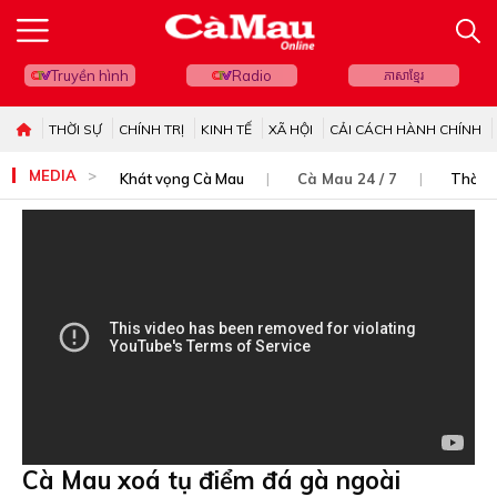
Truyền hình
Radio
ភាសាខ្មែរ
THỜI SỰ
CHÍNH TRỊ
KINH TẾ
XÃ HỘI
CẢI CÁCH HÀNH CHÍNH
MEDIA
Khát vọng Cà Mau
Cà Mau 24 / 7
Thời s
Cà Mau xoá tụ điểm đá gà ngoài