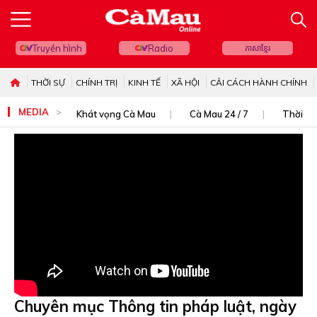
Truyền hình
Radio
ភាសាខ្មែរ
THỜI SỰ
CHÍNH TRỊ
KINH TẾ
XÃ HỘI
CẢI CÁCH HÀNH CHÍNH
MEDIA
Khát vọng Cà Mau
Cà Mau 24 / 7
Thời sự
Chuyên mục Thông tin pháp luật, ngày