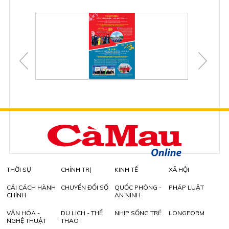
THỜI SỰ
CHÍNH TRỊ
KINH TẾ
XÃ HỘI
CẢI CÁCH HÀNH
CHUYỂN ĐỔI SỐ
QUỐC PHÒNG -
PHÁP LUẬT
CHÍNH
AN NINH
VĂN HÓA -
DU LỊCH - THỂ
NHỊP SỐNG TRẺ
LONGFORM
NGHỆ THUẬT
THAO