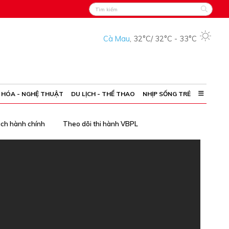
Cà Mau
,
32°C
/
32°C
-
33°C
 HÓA - NGHỆ THUẬT
DU LỊCH - THỂ THAO
NHỊP SỐNG TRẺ
ách hành chính
Theo dõi thi hành VBPL