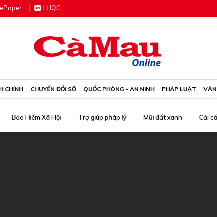
e
P
aper
LHQC
H CHÍNH
CHUYỂN ĐỔI SỐ
QUỐC PHÒNG - AN NINH
PHÁP LUẬT
VĂN
Bảo Hiểm Xã Hội
Trợ giúp pháp lý
Mũi đất xanh
Cải c