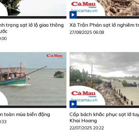
h trạng sạt lở lộ giao thông
Xã Trần Phán sạt lở nghiêm t
Nước
27/08/2025 06:08
0:00
n toàn mùa biển động
Cấp bách khắc phục sạt lở tu
Khai Hoang
8:33
22/07/2025 20:22