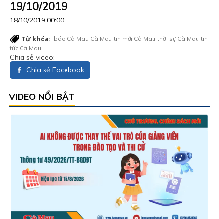
19/10/2019
18/10/2019 00:00
Từ khóa:
báo Cà Mau
Cà Mau
tin mới Cà Mau
thời sự Cà Mau
tin
tức Cà Mau
Chia sẻ video:
Chia sẻ Facebook
VIDEO NỔI BẬT