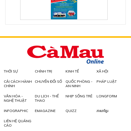
THỜI SỰ
CHÍNH TRỊ
KINH TẾ
XÃ HỘI
CẢI CÁCH HÀNH
CHUYỂN ĐỔI SỐ
QUỐC PHÒNG -
PHÁP LUẬT
CHÍNH
AN NINH
VĂN HÓA -
DU LỊCH - THỂ
NHỊP SỐNG TRẺ
LONGFORM
NGHỆ THUẬT
THAO
INFOGRAPHIC
EMAGAZINE
QUIZZ
ភាសាខ្មែរ
LIÊN HỆ QUẢNG
CÁO