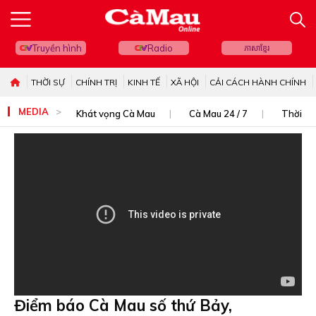
Truyền hình
Radio
ភាសាខ្មែរ
THỜI SỰ
CHÍNH TRỊ
KINH TẾ
XÃ HỘI
CẢI CÁCH HÀNH CHÍNH
MEDIA
Khát vọng Cà Mau
Cà Mau 24 / 7
Thời sự
Điểm báo Cà Mau số thứ Bảy,