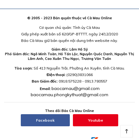
© 2005 - 2023 Bản quyền thuộc về Cà Mau Online
Cơ quan chủ quản: Tỉnh ủy Cà Mau
Giấy phép xuất bản số 620/GP-BTTTT, ngày 24/12/2020
Báo Cà Mau giữ bản quyền nội dung trên website này.
Giám đốc: Lâm Hồ Sỹ
Phó Giám đốc: Ngô Minh Toàn, Hồ Tấn Lộc, Nguyễn Quốc Danh, Nguyễn Thị
Lâm Anh, Cao Xuân Thu Ngọc, Trương Văn Tuấn
Tòa soạn:
Số 413 Nguyễn Trãi, Phường An Xuyên, tỉnh Cà Mau.
Điện thoại:
(0290)3831066
Ban Giám đốc:
0918.575228 - 0913.780557
baocamau@gmail.com
Email:
baocamau.phongkythuat@gmail.com
Theo dõi Báo Cà Mau Online
Facebook
Youtube