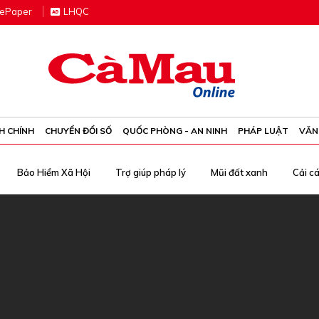
e
P
aper
LHQC
H CHÍNH
CHUYỂN ĐỔI SỐ
QUỐC PHÒNG - AN NINH
PHÁP LUẬT
VĂN
Bảo Hiểm Xã Hội
Trợ giúp pháp lý
Mũi đất xanh
Cải c