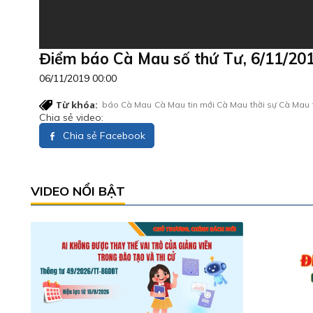
Điểm báo Cà Mau số thứ Tư, 6/11/20
06/11/2019 00:00
Từ khóa:
báo Cà Mau
Cà Mau
tin mới Cà Mau
thời sự Cà Mau
Chia sẻ video:
Chia sẻ Facebook
VIDEO NỔI BẬT