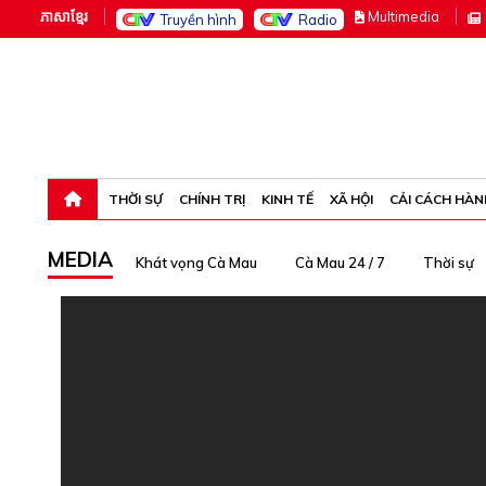
ភាសាខ្មែរ
M
ultimedia
Truyền hình
Radio
Thứ năm, 6-8-26 13:47:32
THỜI SỰ
CHÍNH TRỊ
KINH TẾ
XÃ HỘI
CẢI CÁCH HÀN
MEDIA
Khát vọng Cà Mau
Cà Mau 24 / 7
Thời sự