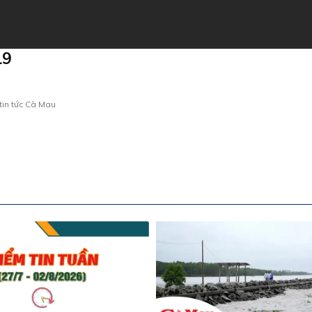
19
tin tức Cà Mau