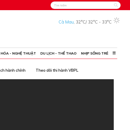
Cà Mau
,
32°C
/
32°C
-
33°C
 HÓA - NGHỆ THUẬT
DU LỊCH - THỂ THAO
NHỊP SỐNG TRẺ
ách hành chính
Theo dõi thi hành VBPL