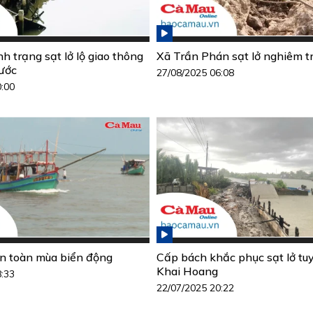
h trạng sạt lở lộ giao thông
Xã Trần Phán sạt lở nghiêm t
Nước
27/08/2025 06:08
0:00
n toàn mùa biển động
Cấp bách khắc phục sạt lở tu
Khai Hoang
8:33
22/07/2025 20:22