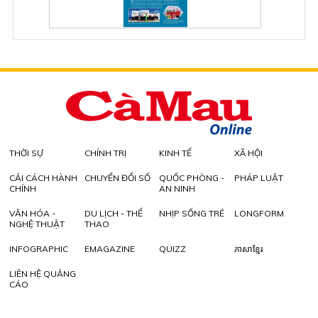
THỜI SỰ
CHÍNH TRỊ
KINH TẾ
XÃ HỘI
CẢI CÁCH HÀNH
CHUYỂN ĐỔI SỐ
QUỐC PHÒNG -
PHÁP LUẬT
CHÍNH
AN NINH
VĂN HÓA -
DU LỊCH - THỂ
NHỊP SỐNG TRẺ
LONGFORM
NGHỆ THUẬT
THAO
INFOGRAPHIC
EMAGAZINE
QUIZZ
ភាសាខ្មែរ
LIÊN HỆ QUẢNG
CÁO