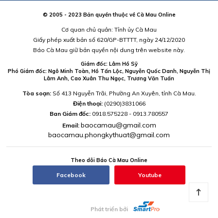
© 2005 - 2023 Bản quyền thuộc về Cà Mau Online
Cơ quan chủ quản: Tỉnh ủy Cà Mau
Giấy phép xuất bản số 620/GP-BTTTT, ngày 24/12/2020
Báo Cà Mau giữ bản quyền nội dung trên website này.
Giám đốc: Lâm Hồ Sỹ
Phó Giám đốc: Ngô Minh Toàn, Hồ Tấn Lộc, Nguyễn Quốc Danh, Nguyễn Thị
Lâm Anh, Cao Xuân Thu Ngọc, Trương Văn Tuấn
Tòa soạn:
Số 413 Nguyễn Trãi, Phường An Xuyên, tỉnh Cà Mau.
Điện thoại:
(0290)3831066
Ban Giám đốc:
0918.575228 - 0913.780557
baocamau@gmail.com
Email:
baocamau.phongkythuat@gmail.com
Theo dõi Báo Cà Mau Online
Facebook
Youtube
Phát triển bởi