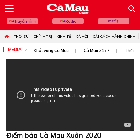
Truyền hình
Radio
ភាសាខ្មែរ
THỜI SỰ
CHÍNH TRỊ
KINH TẾ
XÃ HỘI
CẢI CÁCH HÀNH CHÍNH
MEDIA
Khát vọng Cà Mau
Cà Mau 24 / 7
Thời sự
Điểm báo Cà Mau Xuân 2020