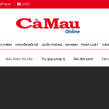
e
P
aper
LHQC
H CHÍNH
CHUYỂN ĐỔI SỐ
QUỐC PHÒNG - AN NINH
PHÁP LUẬT
VĂN
Bảo Hiểm Xã Hội
Trợ giúp pháp lý
Mũi đất xanh
Cải 