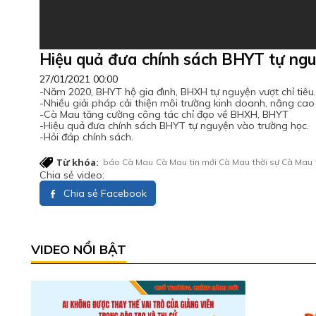
Hiệu quả đưa chính sách BHYT tự ngu
27/01/2021 00:00
-Năm 2020, BHYT hộ gia đình, BHXH tự nguyện vượt chỉ tiêu.
-Nhiều giải pháp cải thiện môi trường kinh doanh, nâng ca
-Cà Mau tăng cường công tác chỉ đạo về BHXH, BHYT
-Hiệu quả đưa chính sách BHYT tự nguyện vào trường học.
-Hỏi đáp chính sách.
Từ khóa:
báo Cà Mau
Cà Mau
tin mới Cà Mau
thời sự Cà Mau
Chia sẻ video:
Chia sẻ Facebook
VIDEO NỔI BẬT