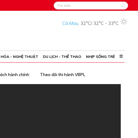
Cà Mau
,
32°C
/
32°C
-
33°C
 HÓA - NGHỆ THUẬT
DU LỊCH - THỂ THAO
NHỊP SỐNG TRẺ
cách hành chính
Theo dõi thi hành VBPL