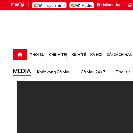
ភាសាខ្មែរ
M
ultimedia
Truyền hình
Radio
Thứ sáu, 7-8-26 21:15:39
THỜI SỰ
CHÍNH TRỊ
KINH TẾ
XÃ HỘI
CẢI CÁCH HÀN
MEDIA
Khát vọng Cà Mau
Cà Mau 24 / 7
Thời sự