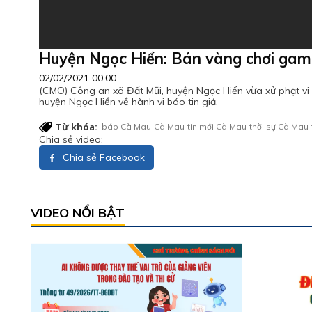
Huyện Ngọc Hiển: Bán vàng chơi game 
02/02/2021 00:00
(CMO) Công an xã Đất Mũi, huyện Ngọc Hiển vừa xử phạt vi
huyện Ngọc Hiển về hành vi báo tin giả.
Từ khóa:
báo Cà Mau
Cà Mau
tin mới Cà Mau
thời sự Cà Mau
Chia sẻ video:
Chia sẻ Facebook
VIDEO NỔI BẬT