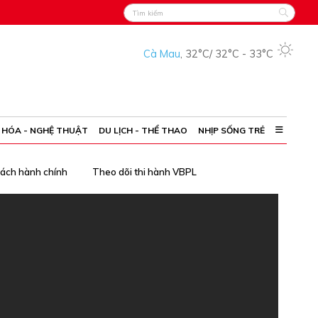
Cà Mau
,
32°C
/
32°C
-
33°C
 HÓA - NGHỆ THUẬT
DU LỊCH - THỂ THAO
NHỊP SỐNG TRẺ
cách hành chính
Theo dõi thi hành VBPL