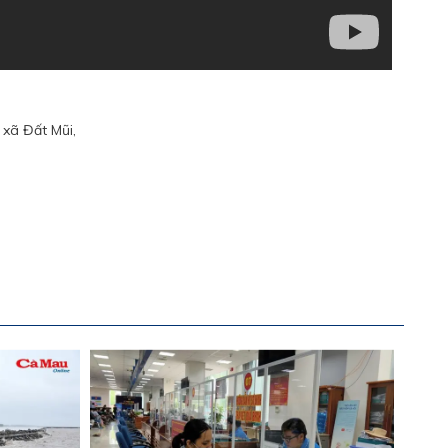
 xã Đất Mũi,