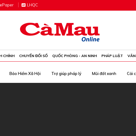
e
P
aper
LHQC
H CHÍNH
CHUYỂN ĐỔI SỐ
QUỐC PHÒNG - AN NINH
PHÁP LUẬT
VĂN
Bảo Hiểm Xã Hội
Trợ giúp pháp lý
Mũi đất xanh
Cải 