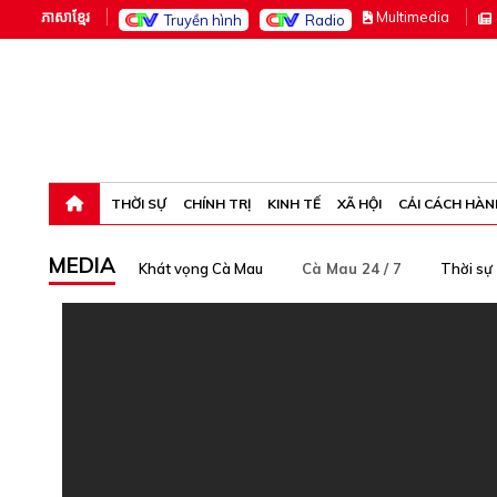
ភាសាខ្មែរ
M
ultimedia
Truyền hình
Radio
Thứ sáu, 7-8-26 06:54:53
THỜI SỰ
CHÍNH TRỊ
KINH TẾ
XÃ HỘI
CẢI CÁCH HÀN
MEDIA
Khát vọng Cà Mau
Cà Mau 24 / 7
Thời sự