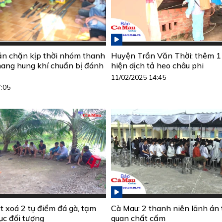
n chặn kịp thời nhóm thanh
Huyện Trần Văn Thời: thêm 1
mang hung khí chuẩn bị đánh
hiện dịch tả heo châu phi
11/02/2025 14:45
7:05
t xoá 2 tụ điểm đá gà, tạm
Cà Mau: 2 thanh niên lãnh án t
ục đối tượng
quan chất cấm