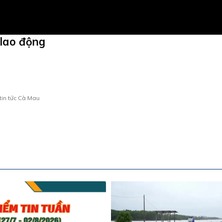
 lao động
tin tức Cà Mau