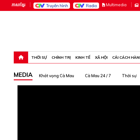
ភាសាខ្មែរ
M
ultimedia
Truyền hình
Radio
Thứ bảy, 8-8-26 06:02:20
THỜI SỰ
CHÍNH TRỊ
KINH TẾ
XÃ HỘI
CẢI CÁCH HÀN
MEDIA
Khát vọng Cà Mau
Cà Mau 24 / 7
Thời sự