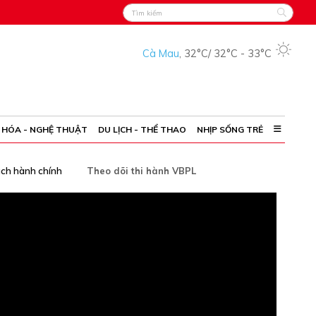
Cà Mau
,
32°C
/
32°C
-
33°C
 HÓA - NGHỆ THUẬT
DU LỊCH - THỂ THAO
NHỊP SỐNG TRẺ
ách hành chính
Theo dõi thi hành VBPL