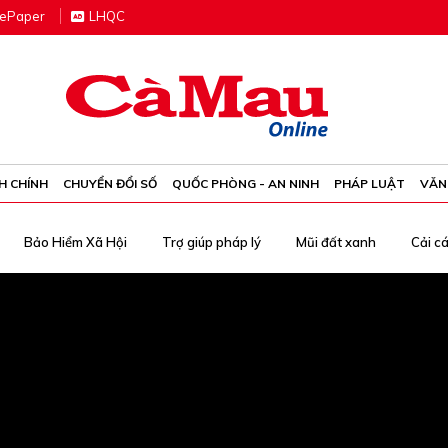
e
P
aper
LHQC
H CHÍNH
CHUYỂN ĐỔI SỐ
QUỐC PHÒNG - AN NINH
PHÁP LUẬT
VĂN
Bảo Hiểm Xã Hội
Trợ giúp pháp lý
Mũi đất xanh
Cải c