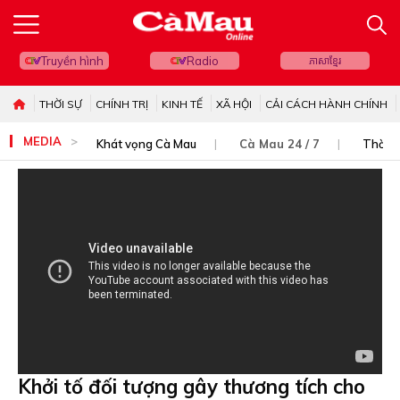
Truyền hình
Radio
ភាសាខ្មែរ
THỜI SỰ
CHÍNH TRỊ
KINH TẾ
XÃ HỘI
CẢI CÁCH HÀNH CHÍNH
MEDIA
Khát vọng Cà Mau
Cà Mau 24 / 7
Thời s
Khởi tố đối tượng gây thương tích cho