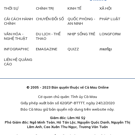
THỜI SỰ
CHÍNH TRỊ
KINH TẾ
XÃ HỘI
CẢI CÁCH HÀNH
CHUYỂN ĐỔI SỐ
QUỐC PHÒNG -
PHÁP LUẬT
CHÍNH
AN NINH
VĂN HÓA -
DU LỊCH - THỂ
NHỊP SỐNG TRẺ
LONGFORM
NGHỆ THUẬT
THAO
INFOGRAPHIC
EMAGAZINE
QUIZZ
ភាសាខ្មែរ
LIÊN HỆ QUẢNG
CÁO
© 2005 - 2023 Bản quyền thuộc về Cà Mau Online
Cơ quan chủ quản: Tỉnh ủy Cà Mau
Giấy phép xuất bản số 620/GP-BTTTT, ngày 24/12/2020
Báo Cà Mau giữ bản quyền nội dung trên website này.
Giám đốc: Lâm Hồ Sỹ
Phó Giám đốc: Ngô Minh Toàn, Hồ Tấn Lộc, Nguyễn Quốc Danh, Nguyễn Thị
Lâm Anh, Cao Xuân Thu Ngọc, Trương Văn Tuấn