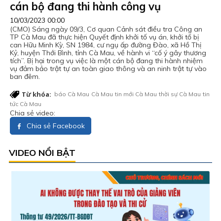
cán bộ đang thi hành công vụ
10/03/2023 00:00
(CMO) Sáng ngày 09/3, Cơ quan Cảnh sát điều tra Công an
TP Cà Mau đã thực hiện Quyết định khởi tố vụ án, khởi tố bị
can Hữu Minh Kỳ, SN 1984, cư ngụ ấp đường Đào, xã Hồ Thị
Kỷ, huyện Thới Bình, tỉnh Cà Mau, về hành vi “cố ý gây thương
tích”. Bị hại trong vụ việc là một cán bộ đang thi hành nhiệm
vụ đảm bảo trật tự an toàn giao thông và an ninh trật tự vào
ban đêm.
Từ khóa:
báo Cà Mau
Cà Mau
tin mới Cà Mau
thời sự Cà Mau
tin
tức Cà Mau
Chia sẻ video:
Chia sẻ Facebook
VIDEO NỔI BẬT