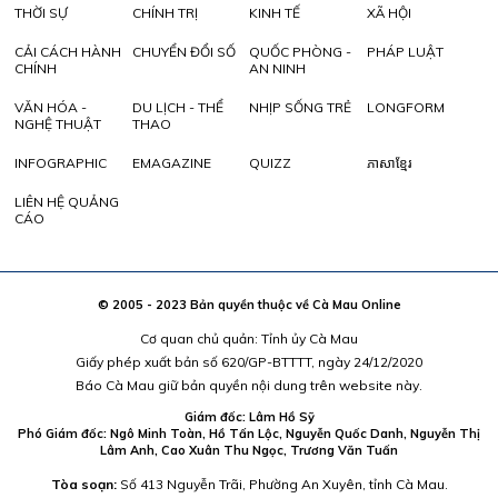
THỜI SỰ
CHÍNH TRỊ
KINH TẾ
XÃ HỘI
CẢI CÁCH HÀNH
CHUYỂN ĐỔI SỐ
QUỐC PHÒNG -
PHÁP LUẬT
CHÍNH
AN NINH
VĂN HÓA -
DU LỊCH - THỂ
NHỊP SỐNG TRẺ
LONGFORM
NGHỆ THUẬT
THAO
INFOGRAPHIC
EMAGAZINE
QUIZZ
ភាសាខ្មែរ
LIÊN HỆ QUẢNG
CÁO
© 2005 - 2023 Bản quyền thuộc về Cà Mau Online
Cơ quan chủ quản: Tỉnh ủy Cà Mau
Giấy phép xuất bản số 620/GP-BTTTT, ngày 24/12/2020
Báo Cà Mau giữ bản quyền nội dung trên website này.
Giám đốc: Lâm Hồ Sỹ
Phó Giám đốc: Ngô Minh Toàn, Hồ Tấn Lộc, Nguyễn Quốc Danh, Nguyễn Thị
Lâm Anh, Cao Xuân Thu Ngọc, Trương Văn Tuấn
Tòa soạn:
Số 413 Nguyễn Trãi, Phường An Xuyên, tỉnh Cà Mau.