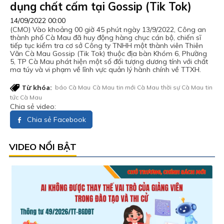
dụng chất cấm tại Gossip (Tik Tok)
14/09/2022 00:00
(CMO) Vào khoảng 00 giờ 45 phút ngày 13/9/2022, Công an
thành phố Cà Mau đã huy động hàng chục cán bộ, chiến sĩ
tiếp tục kiểm tra cơ sở Công ty TNHH một thành viên Thiên
Văn Cà Mau Gossip (Tik Tok) thuộc địa bàn Khóm 6, Phường
5, TP Cà Mau phát hiện một số đối tượng dương tính với chất
ma túy và vi phạm về lĩnh vực quản lý hành chính về TTXH.
Từ khóa:
báo Cà Mau
Cà Mau
tin mới Cà Mau
thời sự Cà Mau
tin
tức Cà Mau
Chia sẻ video:
Chia sẻ Facebook
VIDEO NỔI BẬT