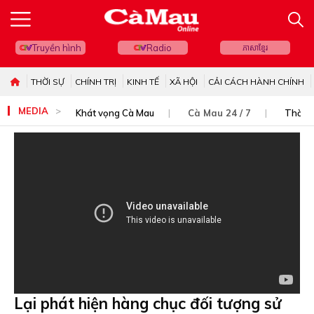
Truyền hình
Radio
ភាសាខ្មែរ
THỜI SỰ
CHÍNH TRỊ
KINH TẾ
XÃ HỘI
CẢI CÁCH HÀNH CHÍNH
MEDIA
Khát vọng Cà Mau
Cà Mau 24 / 7
Thời s
Lại phát hiện hàng chục đối tượng sử