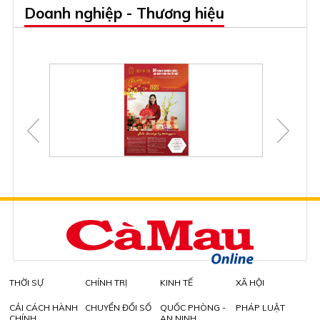
Doanh nghiệp - Thương hiệu
THỜI SỰ
CHÍNH TRỊ
KINH TẾ
XÃ HỘI
CẢI CÁCH HÀNH
CHUYỂN ĐỔI SỐ
QUỐC PHÒNG -
PHÁP LUẬT
CHÍNH
AN NINH