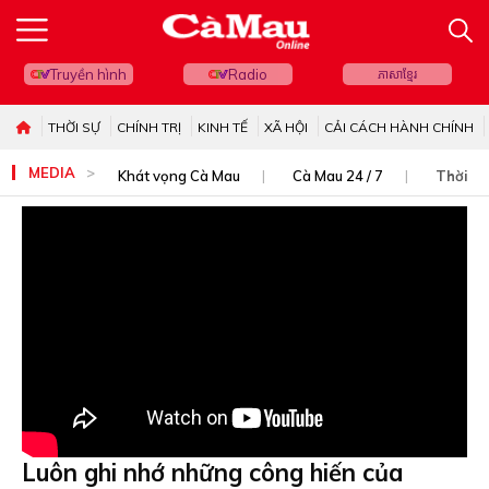
Truyền hình
Radio
ភាសាខ្មែរ
THỜI SỰ
CHÍNH TRỊ
KINH TẾ
XÃ HỘI
CẢI CÁCH HÀNH CHÍNH
MEDIA
Khát vọng Cà Mau
Cà Mau 24 / 7
Thời sự
Luôn ghi nhớ những công hiến của