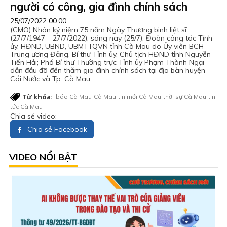
người có công, gia đình chính sách
25/07/2022 00:00
(CMO) Nhân kỷ niệm 75 năm Ngày Thương binh liệt sĩ
(27/7/1947 – 27/7/2022), sáng nay (25/7), Đoàn công tác Tỉnh
ủy, HĐND, UBND, UBMTTQVN tỉnh Cà Mau do Ủy viên BCH
Trung ương Đảng, Bí thư Tỉnh ủy, Chủ tịch HĐND tỉnh Nguyễn
Tiến Hải; Phó Bí thư Thường trực Tỉnh ủy Phạm Thành Ngại
dẫn đầu đã đến thăm gia đình chính sách tại địa bàn huyện
Cái Nước và Tp. Cà Mau.
Từ khóa:
báo Cà Mau
Cà Mau
tin mới Cà Mau
thời sự Cà Mau
tin
tức Cà Mau
Chia sẻ video:
Chia sẻ Facebook
VIDEO NỔI BẬT