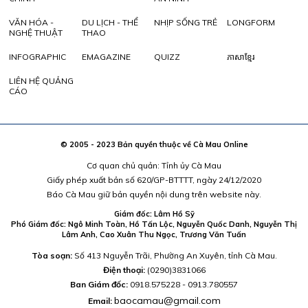
VĂN HÓA -
DU LỊCH - THỂ
NHỊP SỐNG TRẺ
LONGFORM
NGHỆ THUẬT
THAO
INFOGRAPHIC
EMAGAZINE
QUIZZ
ភាសាខ្មែរ
LIÊN HỆ QUẢNG
CÁO
© 2005 - 2023 Bản quyền thuộc về Cà Mau Online
Cơ quan chủ quản: Tỉnh ủy Cà Mau
Giấy phép xuất bản số 620/GP-BTTTT, ngày 24/12/2020
Báo Cà Mau giữ bản quyền nội dung trên website này.
Giám đốc: Lâm Hồ Sỹ
Phó Giám đốc: Ngô Minh Toàn, Hồ Tấn Lộc, Nguyễn Quốc Danh, Nguyễn Thị
Lâm Anh, Cao Xuân Thu Ngọc, Trương Văn Tuấn
Tòa soạn:
Số 413 Nguyễn Trãi, Phường An Xuyên, tỉnh Cà Mau.
Điện thoại:
(0290)3831066
Ban Giám đốc:
0918.575228 - 0913.780557
baocamau@gmail.com
Email: