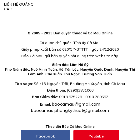
LIÊN HỆ QUẢNG
CÁO
© 2005 - 2023 Bản quyền thuộc về Cà Mau Online
Cơ quan chủ quản: Tỉnh ủy Cà Mau
Giấy phép xuất bản số 620/GP-BTTTT, ngày 24/12/2020
Báo Cà Mau giữ bản quyền nội dung trên website này.
Giám đốc: Lâm Hồ Sỹ
Phó Giám đốc: Ngô Minh Toàn, Hồ Tấn Lộc, Nguyễn Quốc Danh, Nguyễn Thị
Lâm Anh, Cao Xuân Thu Ngọc, Trương Văn Tuấn
Tòa soạn:
Số 413 Nguyễn Trãi, Phường An Xuyên, tỉnh Cà Mau.
Điện thoại:
(0290)3831066
Ban Giám đốc:
0918.575228 - 0913.780557
baocamau@gmail.com
Email:
baocamau.phongkythuat@gmail.com
Theo dõi Báo Cà Mau Online
Facebook
Youtube