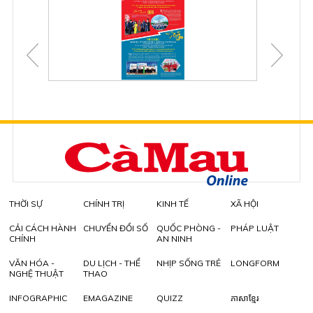
THỜI SỰ
CHÍNH TRỊ
KINH TẾ
XÃ HỘI
CẢI CÁCH HÀNH
CHUYỂN ĐỔI SỐ
QUỐC PHÒNG -
PHÁP LUẬT
CHÍNH
AN NINH
VĂN HÓA -
DU LỊCH - THỂ
NHỊP SỐNG TRẺ
LONGFORM
NGHỆ THUẬT
THAO
INFOGRAPHIC
EMAGAZINE
QUIZZ
ភាសាខ្មែរ