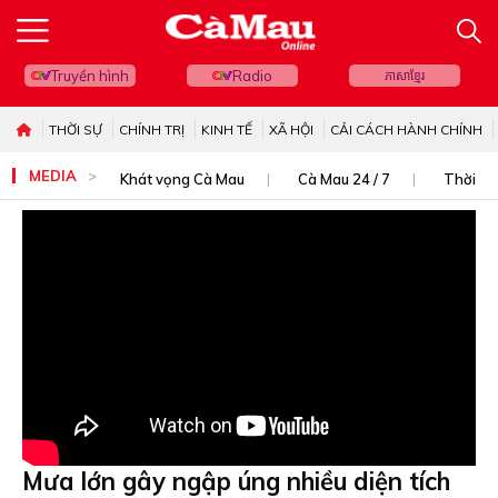
Truyền hình
Radio
ភាសាខ្មែរ
THỜI SỰ
CHÍNH TRỊ
KINH TẾ
XÃ HỘI
CẢI CÁCH HÀNH CHÍNH
MEDIA
Khát vọng Cà Mau
Cà Mau 24 / 7
Thời sự
Mưa lớn gây ngập úng nhiều diện tích