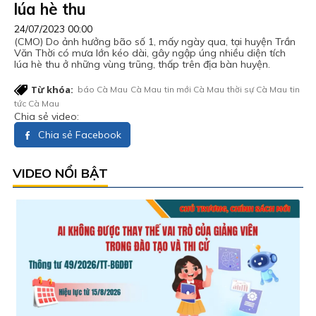
lúa hè thu
24/07/2023 00:00
(CMO) Do ảnh hưởng bão số 1, mấy ngày qua, tại huyện Trần
Văn Thời có mưa lớn kéo dài, gây ngập úng nhiều diện tích
lúa hè thu ở những vùng trũng, thấp trên địa bàn huyện.
Từ khóa:
báo Cà Mau
Cà Mau
tin mới Cà Mau
thời sự Cà Mau
tin
tức Cà Mau
Chia sẻ video:
Chia sẻ Facebook
VIDEO NỔI BẬT