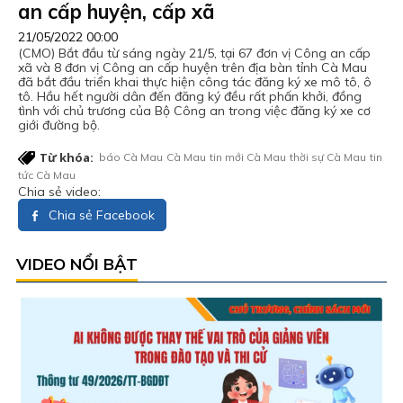
an cấp huyện, cấp xã
21/05/2022 00:00
(CMO) Bắt đầu từ sáng ngày 21/5, tại 67 đơn vị Công an cấp
xã và 8 đơn vị Công an cấp huyện trên địa bàn tỉnh Cà Mau
đã bắt đầu triển khai thực hiện công tác đăng ký xe mô tô, ô
tô. Hầu hết người dân đến đăng ký đều rất phấn khởi, đồng
tình với chủ trương của Bộ Công an trong việc đăng ký xe cơ
giới đường bộ.
Từ khóa:
báo Cà Mau
Cà Mau
tin mới Cà Mau
thời sự Cà Mau
tin
tức Cà Mau
Chia sẻ video:
Chia sẻ Facebook
VIDEO NỔI BẬT