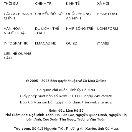
THỜI SỰ
CHÍNH TRỊ
KINH TẾ
XÃ HỘI
CẢI CÁCH HÀNH
CHUYỂN ĐỔI SỐ
QUỐC PHÒNG -
PHÁP LUẬT
CHÍNH
AN NINH
VĂN HÓA -
DU LỊCH - THỂ
NHỊP SỐNG TRẺ
LONGFORM
NGHỆ THUẬT
THAO
INFOGRAPHIC
EMAGAZINE
QUIZZ
ភាសាខ្មែរ
LIÊN HỆ QUẢNG
CÁO
© 2005 - 2023 Bản quyền thuộc về Cà Mau Online
Cơ quan chủ quản: Tỉnh ủy Cà Mau
Giấy phép xuất bản số 620/GP-BTTTT, ngày 24/12/2020
Báo Cà Mau giữ bản quyền nội dung trên website này.
Giám đốc: Lâm Hồ Sỹ
Phó Giám đốc: Ngô Minh Toàn, Hồ Tấn Lộc, Nguyễn Quốc Danh, Nguyễn Thị
Lâm Anh, Cao Xuân Thu Ngọc, Trương Văn Tuấn
Tòa soạn:
Số 413 Nguyễn Trãi, Phường An Xuyên, tỉnh Cà Mau.