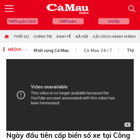
Truyền hình
Radio
ភាសាខ្មែរ
THỜI SỰ
CHÍNH TRỊ
KINH TẾ
XÃ HỘI
CẢI CÁCH HÀNH CHÍNH
MEDIA
Khát vọng Cà Mau
Cà Mau 24 / 7
Thời s
Ngày đầu tiên cấp biển số xe tại Công