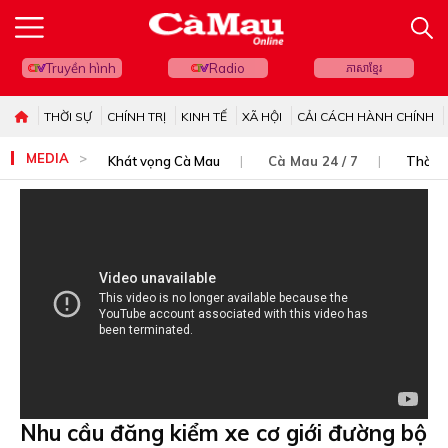
Truyền hình
Radio
ភាសាខ្មែរ
THỜI SỰ
CHÍNH TRỊ
KINH TẾ
XÃ HỘI
CẢI CÁCH HÀNH CHÍNH
MEDIA
Khát vọng Cà Mau
Cà Mau 24 / 7
Thời s
Nhu cầu đăng kiểm xe cơ giới đường bộ