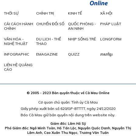
THỜI SỰ
CHÍNH TRỊ
KINH TẾ
XÃ HỘI
CẢI CÁCH HÀNH
CHUYỂN ĐỔI SỐ
QUỐC PHÒNG -
PHÁP LUẬT
CHÍNH
AN NINH
VĂN HÓA -
DU LỊCH - THỂ
NHỊP SỐNG TRẺ
LONGFORM
NGHỆ THUẬT
THAO
INFOGRAPHIC
EMAGAZINE
QUIZZ
ភាសាខ្មែរ
LIÊN HỆ QUẢNG
CÁO
© 2005 - 2023 Bản quyền thuộc về Cà Mau Online
Cơ quan chủ quản: Tỉnh ủy Cà Mau
Giấy phép xuất bản số 620/GP-BTTTT, ngày 24/12/2020
Báo Cà Mau giữ bản quyền nội dung trên website này.
Giám đốc: Lâm Hồ Sỹ
Phó Giám đốc: Ngô Minh Toàn, Hồ Tấn Lộc, Nguyễn Quốc Danh, Nguyễn Thị
Lâm Anh, Cao Xuân Thu Ngọc, Trương Văn Tuấn