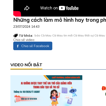
Những cách làm mô hình hay trong phá
23/07/2024 14:43
Từ khóa:
báo Cà Mau
Cà Mau
tin mới Cà Mau
thời sự Cà Mau
Chia sẻ video:
Chia sẻ Facebook
VIDEO NỔI BẬT