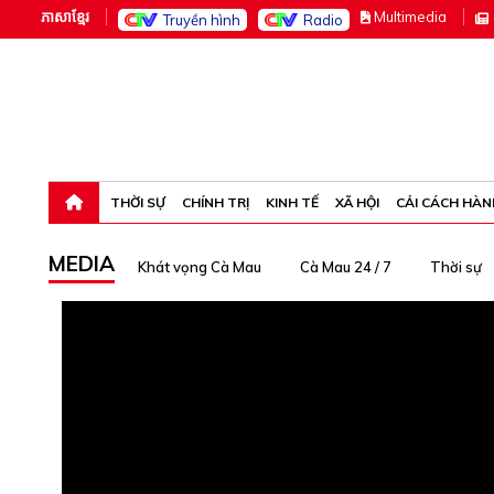
ភាសាខ្មែរ
M
ultimedia
Truyền hình
Radio
Chủ nhật, 9-8-26 02:26:20
THỜI SỰ
CHÍNH TRỊ
KINH TẾ
XÃ HỘI
CẢI CÁCH HÀN
MEDIA
Khát vọng Cà Mau
Cà Mau 24 / 7
Thời sự