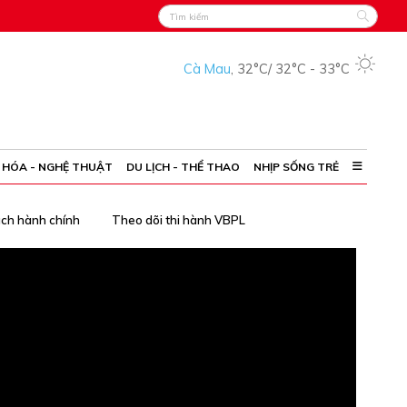
Cà Mau
,
32°C
/
32°C
-
33°C
 HÓA - NGHỆ THUẬT
DU LỊCH - THỂ THAO
NHỊP SỐNG TRẺ
ách hành chính
Theo dõi thi hành VBPL