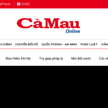
e
P
aper
LHQC
H CHÍNH
CHUYỂN ĐỔI SỐ
QUỐC PHÒNG - AN NINH
PHÁP LUẬT
VĂN
Bảo Hiểm Xã Hội
Trợ giúp pháp lý
Mũi đất xanh
Cải c