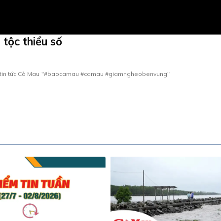
tộc thiểu số
tin tức Cà Mau
"#baocamau #camau #giamngheobenvung"