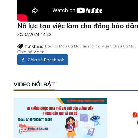
Nỗ lực tạo việc làm cho đồng bào dân 
30/07/2024 14:43
Từ khóa:
báo Cà Mau
Cà Mau
tin mới Cà Mau
thời sự Cà Mau
Chia sẻ video:
Chia sẻ Facebook
VIDEO NỔI BẬT