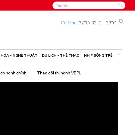
Cà Mau
,
32°C
/
32°C
-
33°C
 HÓA - NGHỆ THUẬT
DU LỊCH - THỂ THAO
NHỊP SỐNG TRẺ
ách hành chính
Theo dõi thi hành VBPL