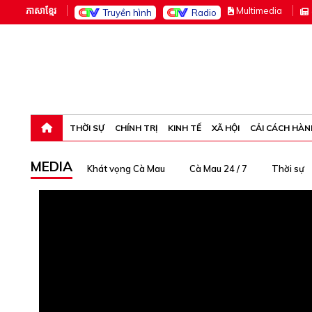
ភាសាខ្មែរ
M
ultimedia
Truyền hình
Radio
Thứ bảy, 8-8-26 13:24:09
THỜI SỰ
CHÍNH TRỊ
KINH TẾ
XÃ HỘI
CẢI CÁCH HÀN
MEDIA
Khát vọng Cà Mau
Cà Mau 24 / 7
Thời sự