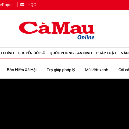
e
P
aper
LHQC
H CHÍNH
CHUYỂN ĐỔI SỐ
QUỐC PHÒNG - AN NINH
PHÁP LUẬT
VĂN
Bảo Hiểm Xã Hội
Trợ giúp pháp lý
Mũi đất xanh
Cải c