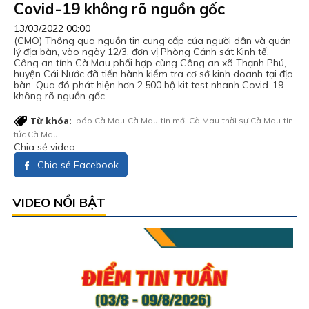
Covid-19 không rõ nguồn gốc
13/03/2022 00:00
(CMO) Thông qua nguồn tin cung cấp của người dân và quản
lý địa bàn, vào ngày 12/3, đơn vị Phòng Cảnh sát Kinh tế,
Công an tỉnh Cà Mau phối hợp cùng Công an xã Thạnh Phú,
huyện Cái Nước đã tiến hành kiểm tra cơ sở kinh doanh tại địa
bàn. Qua đó phát hiện hơn 2.500 bộ kit test nhanh Covid-19
không rõ nguồn gốc.
Từ khóa:
báo Cà Mau
Cà Mau
tin mới Cà Mau
thời sự Cà Mau
tin
tức Cà Mau
Chia sẻ video:
Chia sẻ Facebook
VIDEO NỔI BẬT