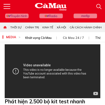
Truyền hình
Radio
ភាសាខ្មែរ
THỜI SỰ
CHÍNH TRỊ
KINH TẾ
XÃ HỘI
CẢI CÁCH HÀNH CHÍNH
MEDIA
Khát vọng Cà Mau
Cà Mau 24 / 7
Thời s
Phát hiện 2.500 bộ kit test nhanh