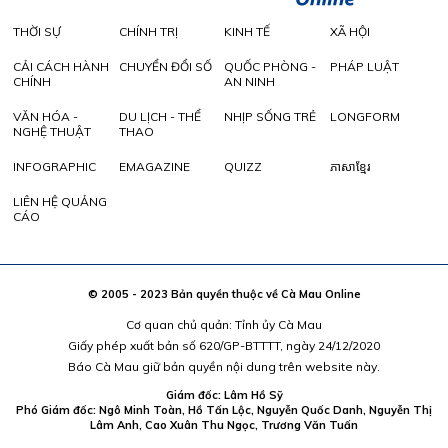
THỜI SỰ
CHÍNH TRỊ
KINH TẾ
XÃ HỘI
CẢI CÁCH HÀNH
CHUYỂN ĐỔI SỐ
QUỐC PHÒNG -
PHÁP LUẬT
CHÍNH
AN NINH
VĂN HÓA -
DU LỊCH - THỂ
NHỊP SỐNG TRẺ
LONGFORM
NGHỆ THUẬT
THAO
INFOGRAPHIC
EMAGAZINE
QUIZZ
ភាសាខ្មែរ
LIÊN HỆ QUẢNG
CÁO
© 2005 - 2023 Bản quyền thuộc về Cà Mau Online
Cơ quan chủ quản: Tỉnh ủy Cà Mau
Giấy phép xuất bản số 620/GP-BTTTT, ngày 24/12/2020
Báo Cà Mau giữ bản quyền nội dung trên website này.
Giám đốc: Lâm Hồ Sỹ
Phó Giám đốc: Ngô Minh Toàn, Hồ Tấn Lộc, Nguyễn Quốc Danh, Nguyễn Thị
Lâm Anh, Cao Xuân Thu Ngọc, Trương Văn Tuấn