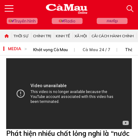
Truyền hình
Radio
ភាសាខ្មែរ
THỜI SỰ
CHÍNH TRỊ
KINH TẾ
XÃ HỘI
CẢI CÁCH HÀNH CHÍNH
MEDIA
Khát vọng Cà Mau
Cà Mau 24 / 7
Thời s
Phát hiện nhiều chất lỏng nghi là “nước