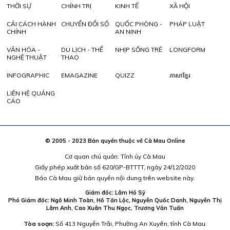
THỜI SỰ
CHÍNH TRỊ
KINH TẾ
XÃ HỘI
CẢI CÁCH HÀNH
CHUYỂN ĐỔI SỐ
QUỐC PHÒNG -
PHÁP LUẬT
CHÍNH
AN NINH
VĂN HÓA -
DU LỊCH - THỂ
NHỊP SỐNG TRẺ
LONGFORM
NGHỆ THUẬT
THAO
INFOGRAPHIC
EMAGAZINE
QUIZZ
ភាសាខ្មែរ
LIÊN HỆ QUẢNG
CÁO
© 2005 - 2023 Bản quyền thuộc về Cà Mau Online
Cơ quan chủ quản: Tỉnh ủy Cà Mau
Giấy phép xuất bản số 620/GP-BTTTT, ngày 24/12/2020
Báo Cà Mau giữ bản quyền nội dung trên website này.
Giám đốc: Lâm Hồ Sỹ
Phó Giám đốc: Ngô Minh Toàn, Hồ Tấn Lộc, Nguyễn Quốc Danh, Nguyễn Thị
Lâm Anh, Cao Xuân Thu Ngọc, Trương Văn Tuấn
Tòa soạn:
Số 413 Nguyễn Trãi, Phường An Xuyên, tỉnh Cà Mau.