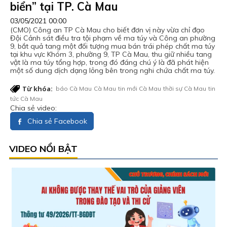
biển” tại TP. Cà Mau
03/05/2021 00:00
(CMO) Công an TP Cà Mau cho biết đơn vị này vừa chỉ đạo
Đội Cảnh sát điều tra tội phạm về ma túy và Công an phường
9, bắt quả tang một đối tượng mua bán trái phép chất ma túy
tại khu vực Khóm 3, phường 9, TP Cà Mau, thu giữ nhiều tang
vật là ma túy tổng hợp, trong đó đáng chú ý là đã phát hiện
một số dung dịch dạng lỏng bên trong nghi chứa chất ma túy.
Từ khóa:
báo Cà Mau
Cà Mau
tin mới Cà Mau
thời sự Cà Mau
tin
tức Cà Mau
Chia sẻ video:
Chia sẻ Facebook
VIDEO NỔI BẬT