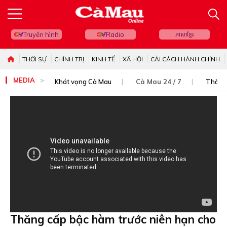
Truyền hình
Radio
ភាសាខ្មែរ
THỜI SỰ
CHÍNH TRỊ
KINH TẾ
XÃ HỘI
CẢI CÁCH HÀNH CHÍNH
MEDIA
Khát vọng Cà Mau
Cà Mau 24 / 7
Thời s
Thăng cấp bậc hàm trước niên hạn cho