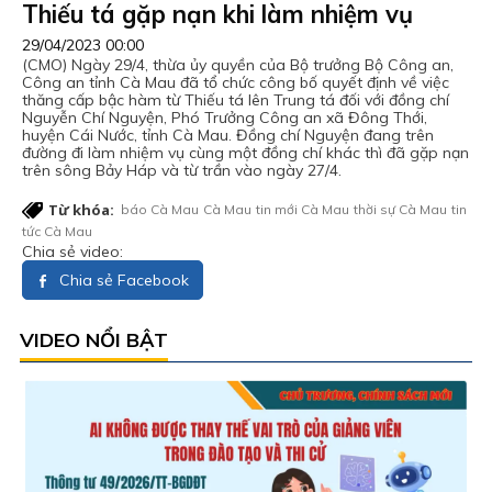
Thiếu tá gặp nạn khi làm nhiệm vụ
29/04/2023 00:00
(CMO) Ngày 29/4, thừa ủy quyền của Bộ trưởng Bộ Công an,
Công an tỉnh Cà Mau đã tổ chức công bố quyết định về việc
thăng cấp bậc hàm từ Thiếu tá lên Trung tá đối với đồng chí
Nguyễn Chí Nguyện, Phó Trưởng Công an xã Đông Thới,
huyện Cái Nước, tỉnh Cà Mau. Đồng chí Nguyện đang trên
đường đi làm nhiệm vụ cùng một đồng chí khác thì đã gặp nạn
trên sông Bảy Háp và từ trần vào ngày 27/4.
Từ khóa:
báo Cà Mau
Cà Mau
tin mới Cà Mau
thời sự Cà Mau
tin
tức Cà Mau
Chia sẻ video:
Chia sẻ Facebook
VIDEO NỔI BẬT