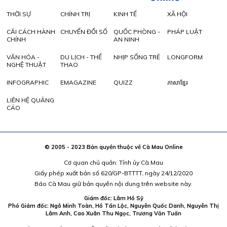
THỜI SỰ
CHÍNH TRỊ
KINH TẾ
XÃ HỘI
CẢI CÁCH HÀNH
CHUYỂN ĐỔI SỐ
QUỐC PHÒNG -
PHÁP LUẬT
CHÍNH
AN NINH
VĂN HÓA -
DU LỊCH - THỂ
NHỊP SỐNG TRẺ
LONGFORM
NGHỆ THUẬT
THAO
INFOGRAPHIC
EMAGAZINE
QUIZZ
ភាសាខ្មែរ
LIÊN HỆ QUẢNG
CÁO
© 2005 - 2023 Bản quyền thuộc về Cà Mau Online
Cơ quan chủ quản: Tỉnh ủy Cà Mau
Giấy phép xuất bản số 620/GP-BTTTT, ngày 24/12/2020
Báo Cà Mau giữ bản quyền nội dung trên website này.
Giám đốc: Lâm Hồ Sỹ
Phó Giám đốc: Ngô Minh Toàn, Hồ Tấn Lộc, Nguyễn Quốc Danh, Nguyễn Thị
Lâm Anh, Cao Xuân Thu Ngọc, Trương Văn Tuấn