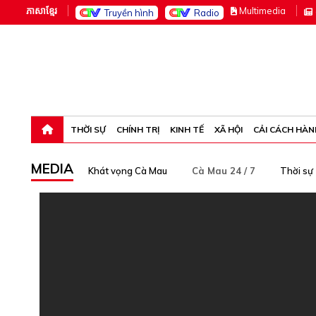
ភាសាខ្មែរ
M
ultimedia
Truyền hình
Radio
Chủ nhật, 9-8-26 19:15:04
THỜI SỰ
CHÍNH TRỊ
KINH TẾ
XÃ HỘI
CẢI CÁCH HÀN
MEDIA
Khát vọng Cà Mau
Cà Mau 24 / 7
Thời sự