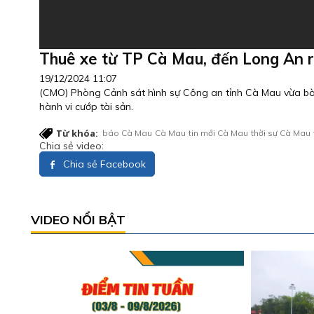
Thuê xe từ TP Cà Mau, đến Long An r
19/12/2024 11:07
(CMO) Phòng Cảnh sát hình sự Công an tỉnh Cà Mau vừa bà
hành vi cướp tài sản.
Từ khóa:
báo Cà Mau
Cà Mau
tin mới Cà Mau
thời sự Cà Mau
Chia sẻ video:
Chia sẻ Facebook
VIDEO NỔI BẬT