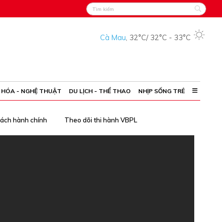
Cà Mau
,
32°C
/
32°C
-
33°C
 HÓA - NGHỆ THUẬT
DU LỊCH - THỂ THAO
NHỊP SỐNG TRẺ
cách hành chính
Theo dõi thi hành VBPL