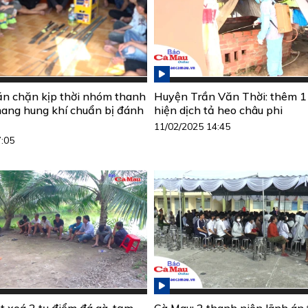
n chặn kịp thời nhóm thanh
Huyện Trần Văn Thời: thêm 1
mang hung khí chuẩn bị đánh
hiện dịch tả heo châu phi
11/02/2025 14:45
7:05
t xoá 2 tụ điểm đá gà, tạm
Cà Mau: 2 thanh niên lãnh án t