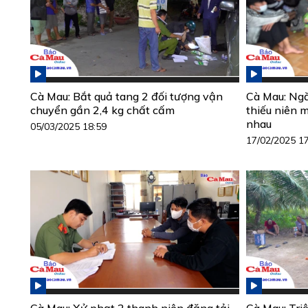
Cà Mau: Bắt quả tang 2 đối tượng vận
Cà Mau: Ngă
chuyển gần 2,4 kg chất cấm
thiếu niên 
nhau
05/03/2025 18:59
17/02/2025 1
Cà Mau: Xử phạt 2 thanh niên đăng tải
Cà Mau: Triệ