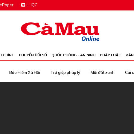
e
P
aper
LHQC
H CHÍNH
CHUYỂN ĐỔI SỐ
QUỐC PHÒNG - AN NINH
PHÁP LUẬT
VĂN
Bảo Hiểm Xã Hội
Trợ giúp pháp lý
Mũi đất xanh
Cải 