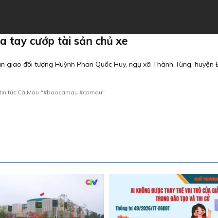
a tay cướp tài sản chủ xe
n giao đối tượng Huỳnh Phan Quốc Huy, ngụ xã Thành Tùng, huyện 
tin tức Cà Mau
"#baocamau #camau"