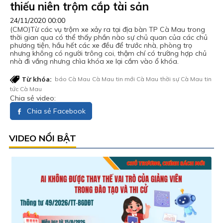
thiếu niên trộm cắp tài sản
24/11/2020 00:00
(CMO)Từ các vụ trộm xe xảy ra tại địa bàn TP Cà Mau trong
thời gian qua có thể thấy phần nào sự chủ quan của các chủ
phương tiện, hầu hết các xe đều để trước nhà, phòng trọ
nhưng không có người trông coi, thậm chí có trường hợp chủ
nhà đi vắng nhưng chìa khóa xe lại cắm vào ổ khóa.
Từ khóa:
báo Cà Mau
Cà Mau
tin mới Cà Mau
thời sự Cà Mau
tin
tức Cà Mau
Chia sẻ video:
Chia sẻ Facebook
VIDEO NỔI BẬT