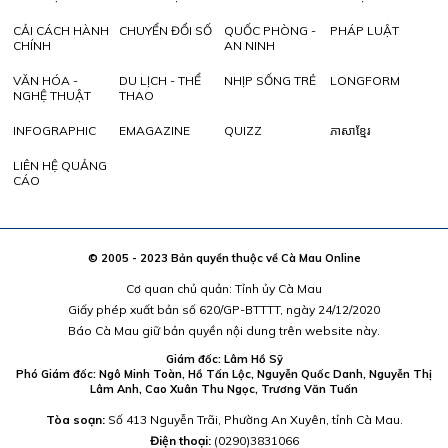
CẢI CÁCH HÀNH
CHUYỂN ĐỔI SỐ
QUỐC PHÒNG -
PHÁP LUẬT
CHÍNH
AN NINH
VĂN HÓA -
DU LỊCH - THỂ
NHỊP SỐNG TRẺ
LONGFORM
NGHỆ THUẬT
THAO
INFOGRAPHIC
EMAGAZINE
QUIZZ
ភាសាខ្មែរ
LIÊN HỆ QUẢNG
CÁO
© 2005 - 2023 Bản quyền thuộc về Cà Mau Online
Cơ quan chủ quản: Tỉnh ủy Cà Mau
Giấy phép xuất bản số 620/GP-BTTTT, ngày 24/12/2020
Báo Cà Mau giữ bản quyền nội dung trên website này.
Giám đốc: Lâm Hồ Sỹ
Phó Giám đốc: Ngô Minh Toàn, Hồ Tấn Lộc, Nguyễn Quốc Danh, Nguyễn Thị
Lâm Anh, Cao Xuân Thu Ngọc, Trương Văn Tuấn
Tòa soạn:
Số 413 Nguyễn Trãi, Phường An Xuyên, tỉnh Cà Mau.
Điện thoại:
(0290)3831066