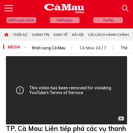
Truyền hình
Radio
ភាសាខ្មែរ
THỜI SỰ
CHÍNH TRỊ
KINH TẾ
XÃ HỘI
CẢI CÁCH HÀNH CHÍNH
MEDIA
Khát vọng Cà Mau
Cà Mau 24 / 7
Thời s
TP. Cà Mau: Liên tiếp phá các vụ thanh