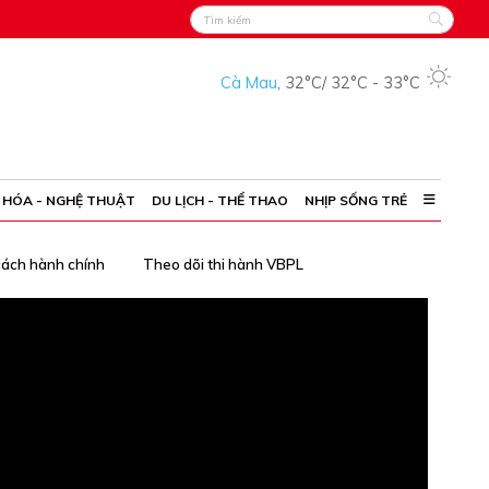
Cà Mau
,
32°C
/
32°C
-
33°C
 HÓA - NGHỆ THUẬT
DU LỊCH - THỂ THAO
NHỊP SỐNG TRẺ
cách hành chính
Theo dõi thi hành VBPL