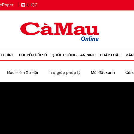
e
P
aper
LHQC
H CHÍNH
CHUYỂN ĐỔI SỐ
QUỐC PHÒNG - AN NINH
PHÁP LUẬT
VĂN
Bảo Hiểm Xã Hội
Trợ giúp pháp lý
Mũi đất xanh
Cải 