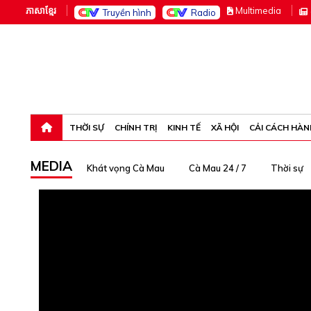
ភាសាខ្មែរ
M
ultimedia
Truyền hình
Radio
Thứ năm, 6-8-26 13:44:55
THỜI SỰ
CHÍNH TRỊ
KINH TẾ
XÃ HỘI
CẢI CÁCH HÀN
MEDIA
Khát vọng Cà Mau
Cà Mau 24 / 7
Thời sự