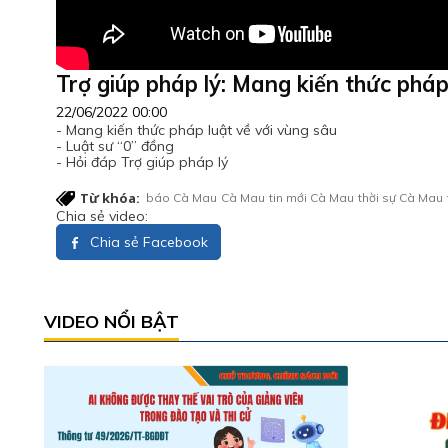
Trợ giúp pháp lý: Mang kiến thức pháp
22/06/2022 00:00
- Mang kiến thức pháp luật về với vùng sâu
- Luật sư “0” đồng
- Hỏi đáp Trợ giúp pháp lý
Từ khóa:
báo Cà Mau
Cà Mau
tin mới Cà Mau
thời sự Cà Mau
Chia sẻ video:
Chia sẻ Facebook
VIDEO NỔI BẬT