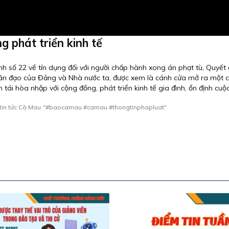
g phát triển kinh tế
 số 22 về tín dụng đối với người chấp hành xong án phạt tù, Quyết 
hân đạo của Đảng và Nhà nước ta, được xem là cánh cửa mở ra một c
 tái hòa nhập với cộng đồng, phát triển kinh tế gia đình, ổn định cuộ
tin tức Cà Mau
"#baocamau #camau #thongtinphapluat"