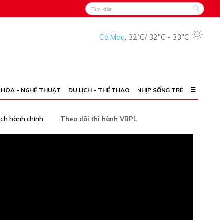
Cà Mau
,
32°C
/
32°C
-
33°C
 HÓA - NGHỆ THUẬT
DU LỊCH - THỂ THAO
NHỊP SỐNG TRẺ
ách hành chính
Theo dõi thi hành VBPL