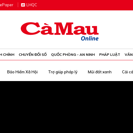
e
P
aper
LHQC
H CHÍNH
CHUYỂN ĐỔI SỐ
QUỐC PHÒNG - AN NINH
PHÁP LUẬT
VĂN
Bảo Hiểm Xã Hội
Trợ giúp pháp lý
Mũi đất xanh
Cải c