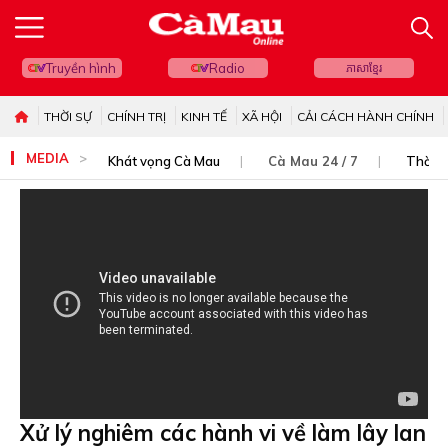
Truyền hình
Radio
ភាសាខ្មែរ
THỜI SỰ
CHÍNH TRỊ
KINH TẾ
XÃ HỘI
CẢI CÁCH HÀNH CHÍNH
MEDIA
Khát vọng Cà Mau
Cà Mau 24 / 7
Thời s
Xử lý nghiêm các hành vi về làm lây lan