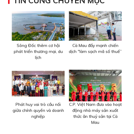
TIN CÙNG CHUYÊN MỤC
Sông Đốc thêm cơ hội
Cà Mau đẩy mạnh chiến
phát triển thương mại, du
dịch "làm sạch mã số thuế”
lịch
Phát huy vai trò cầu nối
C.P. Việt Nam đưa vào hoạt
giữa chính quyền và doanh
động nhà máy sản xuất
nghiệp
thức ăn thuỷ sản tại Cà
Mau