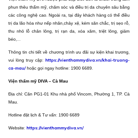
phun thêu thẩm mỹ, chăm sóc và điều trị da chuyên sâu bằng
các công nghệ cao. Ngoài ra, tại đây khách hàng có thể điều
trị da lão hóa như nếp nhăn,chảy xệ, kém săn chắc, trị sẹo rỗ,
thu nhỏ lỗ chân lông, trị rạn da, xóa xăm, triệt lông, giảm
béo,...
Thông tin chi tiết về chương trình ưu đãi sự kiện khai trương,
https://vienthammydiva.vn/khai-truong-
vui lòng truy cập:
ca-mau/
hoặc gọi ngay hotline: 1900 6689.
Viện thẩm mỹ DIVA – Cà Mau
Địa chỉ: Căn PG1-01 Khu nhà phố Vincom, Phường 1, TP. Cà
Mau.
Hotline đặt lịch & Tư vấn: 1900 6689
https://vienthammydiva.vn/
Website: