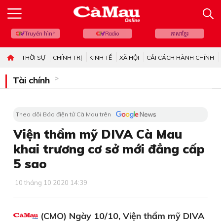
Truyền hình
Radio
ភាសាខ្មែរ
THỜI SỰ
CHÍNH TRỊ
KINH TẾ
XÃ HỘI
CẢI CÁCH HÀNH CHÍNH
Tài chính
Theo dõi Báo điện tử Cà Mau trên
Viện thẩm mỹ DIVA Cà Mau
khai trương cơ sở mới đẳng cấp
5 sao
10 tháng 10 2020 14:39
(CMO) Ngày 10/10, Viện thẩm mỹ DIVA