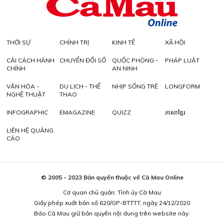
THỜI SỰ
CHÍNH TRỊ
KINH TẾ
XÃ HỘI
CẢI CÁCH HÀNH
CHUYỂN ĐỔI SỐ
QUỐC PHÒNG -
PHÁP LUẬT
CHÍNH
AN NINH
VĂN HÓA -
DU LỊCH - THỂ
NHỊP SỐNG TRẺ
LONGFORM
NGHỆ THUẬT
THAO
INFOGRAPHIC
EMAGAZINE
QUIZZ
ភាសាខ្មែរ
LIÊN HỆ QUẢNG
CÁO
© 2005 - 2023 Bản quyền thuộc về Cà Mau Online
Cơ quan chủ quản: Tỉnh ủy Cà Mau
Giấy phép xuất bản số 620/GP-BTTTT, ngày 24/12/2020
Báo Cà Mau giữ bản quyền nội dung trên website này.