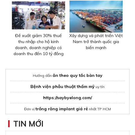
Đề xuất giảm 30% thuế
Xây dựng và phát triển Việt
thu nhập cho hộ kinh
Nam trở thành quốc gia
doanh, doanh nghiệp có
biển mạnh
doanh thu đến 10 tỷ đồng
ăn theo quy tắc bàn tay
Hướng dẫn
Bệnh viện phẫu thuật thẩm mỹ
uy tín
https://saybyelong.com/
trồng răng implant giá rẻ
Đơn vị
nhất TP HCM
thammyvienngocdung.com
Trang
chuyên về thẩm mỹ
TIN MỚI
cách trị sẹo rỗ
Top
hiệu quả