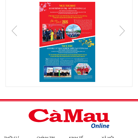
THỜI SỰ
CHÍNH TRỊ
KINH TẾ
XÃ HỘI