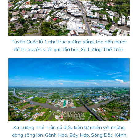
Tuyến Quốc lộ 1 như trục xương sống, tạo nên mạch
đô thị xuyên suốt qua địa bàn Xã Lương Thế Trân.
Xã Lương Thế Trân có điều kiện tự nhiên với những
dòng sông lớn: Gành Hào, Bảy Háp, Sông Ðốc, Kênh