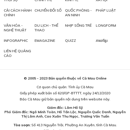
CẢI CÁCH HÀNH
CHUYỂN ĐỔI SỐ
QUỐC PHÒNG -
PHÁP LUẬT
CHÍNH
AN NINH
VĂN HÓA -
DU LỊCH - THỂ
NHỊP SỐNG TRẺ
LONGFORM
NGHỆ THUẬT
THAO
INFOGRAPHIC
EMAGAZINE
QUIZZ
ភាសាខ្មែរ
LIÊN HỆ QUẢNG
CÁO
© 2005 - 2023 Bản quyền thuộc về Cà Mau Online
Cơ quan chủ quản: Tỉnh ủy Cà Mau
Giấy phép xuất bản số 620/GP-BTTTT, ngày 24/12/2020
Báo Cà Mau giữ bản quyền nội dung trên website này.
Giám đốc: Lâm Hồ Sỹ
Phó Giám đốc: Ngô Minh Toàn, Hồ Tấn Lộc, Nguyễn Quốc Danh, Nguyễn
Thị Lâm Anh, Cao Xuân Thu Ngọc, Trương Văn Tuấn
Tòa soạn:
Số 413 Nguyễn Trãi, Phường An Xuyên, tỉnh Cà Mau.