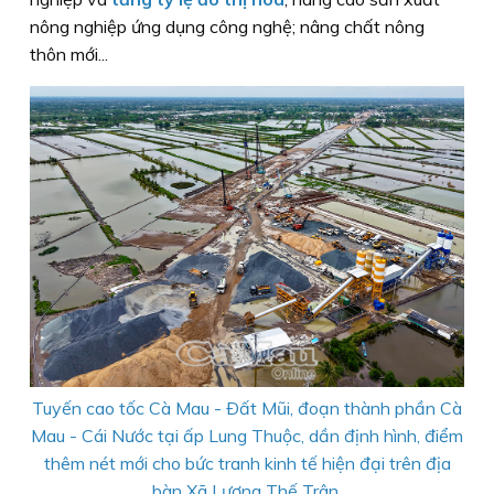
nông nghiệp ứng dụng công nghệ; nâng chất nông
thôn mới...
Tuyến cao tốc Cà Mau - Ðất Mũi, đoạn thành phần Cà
Mau - Cái Nước tại ấp Lung Thuộc, dần định hình, điểm
thêm nét mới cho bức tranh kinh tế hiện đại trên địa
bàn Xã Lương Thế Trân.