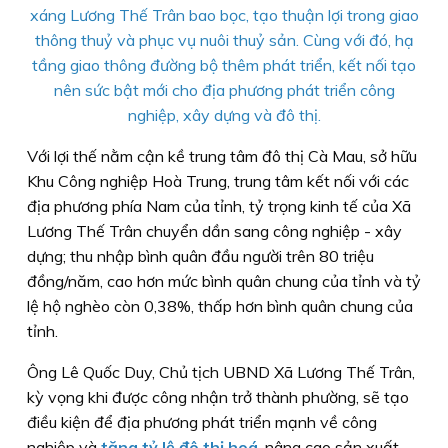
xáng Lương Thế Trân bao bọc, tạo thuận lợi trong giao
thông thuỷ và phục vụ nuôi thuỷ sản. Cùng với đó, hạ
tầng giao thông đường bộ thêm phát triển, kết nối tạo
nên sức bật mới cho địa phương phát triển công
nghiệp, xây dựng và đô thị.
Với lợi thế nằm cận kề trung tâm đô thị Cà Mau, sở hữu
Khu Công nghiệp Hoà Trung, trung tâm kết nối với các
địa phương phía Nam của tỉnh, tỷ trọng kinh tế của Xã
Lương Thế Trân chuyển dần sang công nghiệp - xây
dựng; thu nhập bình quân đầu người trên 80 triệu
đồng/năm, cao hơn mức bình quân chung của tỉnh và tỷ
lệ hộ nghèo còn 0,38%, thấp hơn bình quân chung của
tỉnh.
Ông Lê Quốc Duy, Chủ tịch UBND Xã Lương Thế Trân,
kỳ vọng khi được công nhận trở thành phường, sẽ tạo
điều kiện để địa phương phát triển mạnh về công
nghiệp và
tăng tỷ lệ đô thị hoá
, nâng cao sản xuất