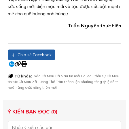
sức sống mới, diện mạo mới và tạo được sức bật mạnh
mẽ cho quê hương anh hùng./.
Trần Nguyên
thực hiện
Chia sẻ Facebook
Từ khóa:
báo Cà Mau
Cà Mau
tin mới Cà Mau
thời sự Cà Mau
tin tức Cà Mau
Xã Lương Thế Trân
thành lập phường
tăng tỷ lệ đô thị
hoá
nâng chất nông thôn mới
Ý KIẾN BẠN ĐỌC (0)