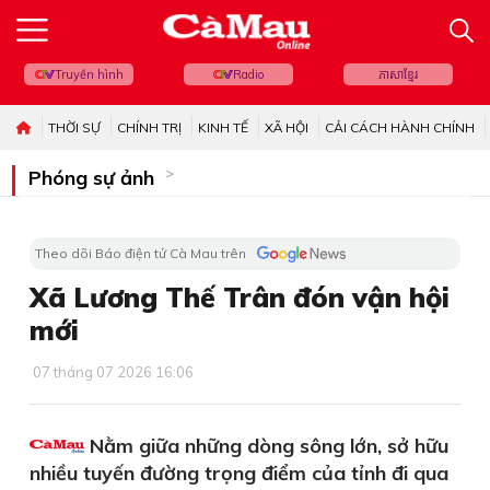
Truyền hình
Radio
ភាសាខ្មែរ
THỜI SỰ
CHÍNH TRỊ
KINH TẾ
XÃ HỘI
CẢI CÁCH HÀNH CHÍNH
Phóng sự ảnh
Theo dõi Báo điện tử Cà Mau trên
Xã Lương Thế Trân đón vận hội
mới
07 tháng 07 2026 16:06
Nằm giữa những dòng sông lớn, sở hữu
nhiều tuyến đường trọng điểm của tỉnh đi qua