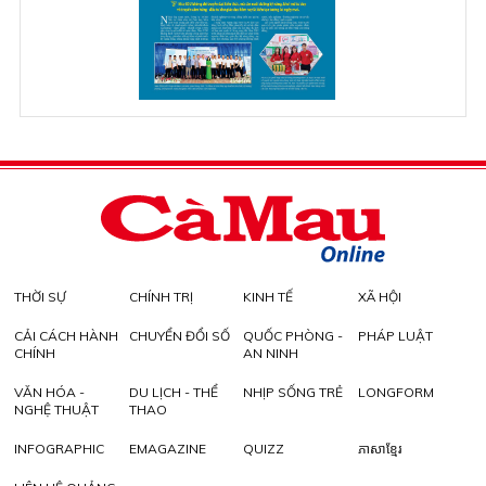
THỜI SỰ
CHÍNH TRỊ
KINH TẾ
XÃ HỘI
CẢI CÁCH HÀNH
CHUYỂN ĐỔI SỐ
QUỐC PHÒNG -
PHÁP LUẬT
CHÍNH
AN NINH
VĂN HÓA -
DU LỊCH - THỂ
NHỊP SỐNG TRẺ
LONGFORM
NGHỆ THUẬT
THAO
INFOGRAPHIC
EMAGAZINE
QUIZZ
ភាសាខ្មែរ