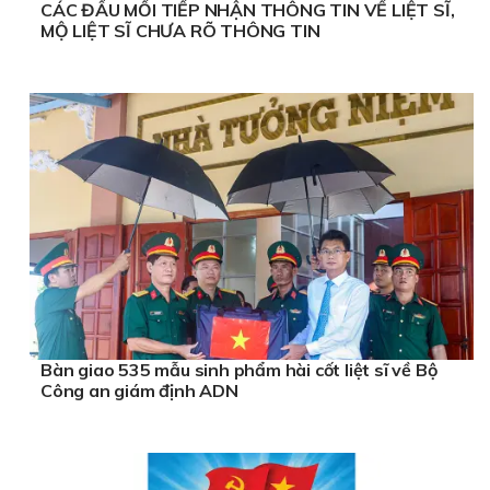
CÁC ĐẦU MỐI TIẾP NHẬN THÔNG TIN VỀ LIỆT SĨ,
MỘ LIỆT SĨ CHƯA RÕ THÔNG TIN
Bàn giao 535 mẫu sinh phẩm hài cốt liệt sĩ về Bộ
Công an giám định ADN