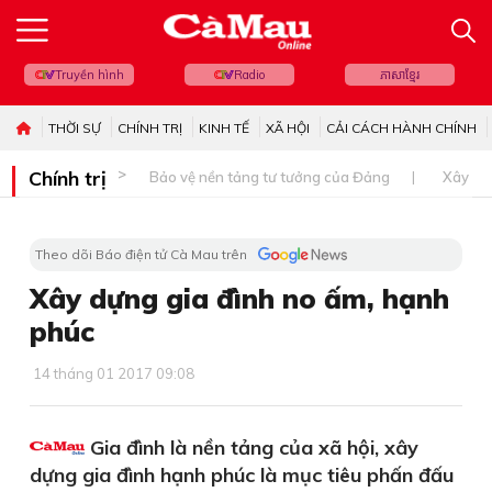
Truyền hình
Radio
ភាសាខ្មែរ
THỜI SỰ
CHÍNH TRỊ
KINH TẾ
XÃ HỘI
CẢI CÁCH HÀNH CHÍNH
Chính trị
Bảo vệ nền tảng tư tưởng của Đảng
Xây dự
Theo dõi Báo điện tử Cà Mau trên
Xây dựng gia đình no ấm, hạnh
phúc
14 tháng 01 2017 09:08
Gia đình là nền tảng của xã hội, xây
dựng gia đình hạnh phúc là mục tiêu phấn đấu