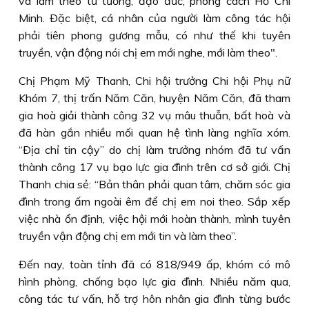
và làm theo tư tưởng, đạo đức, phong cách Hồ Chí
Minh. Ðặc biệt, cá nhân của người làm công tác hội
phải tiên phong gương mẫu, có như thế khi tuyên
truyền, vận động nói chị em mới nghe, mới làm theo".
Chị Phạm Mỹ Thanh, Chi hội trưởng Chi hội Phụ nữ
Khóm 7, thị trấn Năm Căn, huyện Năm Căn, đã tham
gia hoà giải thành công 32 vụ mâu thuẫn, bất hoà và
đã hàn gắn nhiều mối quan hệ tình làng nghĩa xóm.
“Ðịa chỉ tin cậy” do chị làm trưởng nhóm đã tư vấn
thành công 17 vụ bạo lực gia đình trên cơ sở giới. Chị
Thanh chia sẻ: “Bản thân phải quan tâm, chăm sóc gia
đình trong ấm ngoài êm để chị em noi theo. Sắp xếp
việc nhà ổn định, việc hội mới hoàn thành, mình tuyên
truyền vận động chị em mới tin và làm theo”.
Ðến nay, toàn tỉnh đã có 818/949 ấp, khóm có mô
hình phòng, chống bạo lực gia đình. Nhiều năm qua,
công tác tư vấn, hỗ trợ hôn nhân gia đình từng bước