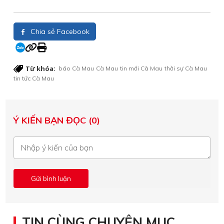
Chia sẻ Facebook
Từ khóa:
báo Cà Mau
Cà Mau
tin mới Cà Mau
thời sự Cà Mau
tin tức Cà Mau
Ý KIẾN BẠN ĐỌC (0)
TIN CÙNG CHUYÊN MỤC