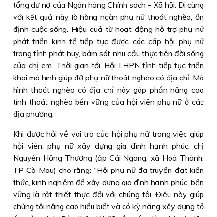
tổng dư nợ của Ngân hàng Chính sách - Xã hội. Ði cùng
với kết quả này là hàng ngàn phụ nữ thoát nghèo, ổn
định cuộc sống. Hiệu quả từ hoạt động hỗ trợ phụ nữ
phát triển kinh tế tiếp tục được các cấp hội phụ nữ
trong tỉnh phát huy, bám sát nhu cầu thực tiễn đời sống
của chị em. Thời gian tới, Hội LHPN tỉnh tiếp tục triển
khai mô hình giúp đỡ phụ nữ thoát nghèo có địa chỉ. Mô
hình thoát nghèo có địa chỉ này góp phần nâng cao
tính thoát nghèo bền vững của hội viên phụ nữ ở các
địa phương.
Khi được hỏi về vai trò của hội phụ nữ trong việc giúp
hội viên, phụ nữ xây dựng gia đình hạnh phúc, chị
Nguyễn Hồng Thương (ấp Cái Ngang, xã Hoà Thành,
TP Cà Mau) cho rằng: “Hội phụ nữ đã truyền đạt kiến
thức, kinh nghiệm để xây dựng gia đình hạnh phúc, bền
vững là rất thiết thực đối với chúng tôi. Ðiều này giúp
chúng tôi nâng cao hiểu biết và có kỹ năng xây dựng tổ