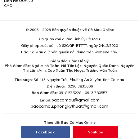
LIÊN HỆ QUẢNG
CÁO
© 2005 - 2023 Bản quyền thuộc về Cà Mau Online
Cơ quan chủ quản: Tỉnh ủy Cà Mau
Giấy phép xuất bản số 620/GP-BTTTT, ngày 24/12/2020
Báo Cà Mau giữ bản quyền nội dung trên website này.
Giám đốc: Lâm Hồ Sỹ
Phó Giám đốc: Ngô Minh Toàn, Hồ Tấn Lộc, Nguyễn Quốc Danh, Nguyễn
Thị Lâm Anh, Cao Xuân Thu Ngọc, Trương Văn Tuấn
Tòa soạn:
Số 413 Nguyễn Trãi, Phường An Xuyên, tỉnh Cà Mau.
Điện thoại:
(0290)3831066
Ban Giám đốc:
0918.575228 - 0913.780557
baocamau@gmail.com
Email:
baocamau.phongkythuat@gmail.com
Theo dõi Báo Cà Mau Online
Facebook
Youtube