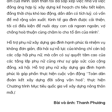
ấm của mình. Bản thân tôi đã sắp xếp việc nhà và việc
đồng áng hợp lý, xây dựng kế hoạch chi tiêu tiết kiệm,
đồng thời chịu khó lao động, dần dần có tích luỹ, có vốn
để mở rộng sản xuất. Kinh tế gia đình được cải thiện,
tôi có điều kiện để nuôi dạy con cái ngoan ngoãn, vợ
chồng hoà thuận cùng chăm lo cho tổ ấm của mình”.
Hỗ trợ phụ nữ xây dựng gia đình hạnh phúc là nhiệm vụ
không đơn giản, đòi hỏi sự nỗ lực của không chỉ cán bộ
các cấp hội phụ nữ, mà cần có sự quyết tâm cao của
các tầng lớp phụ nữ cũng như sự góp sức của cộng
đồng, xã hội. Hỗ trợ phụ nữ xây dựng gia đình hạnh
phúc là góp phần thực hiện cuộc vận động “Toàn dân
đoàn kết xây dựng đời sống văn hoá”; thực hiện
Chương trình Mục tiêu quốc gia về xây dựng nông thôn
mới./.
Bài và ảnh: Thanh Phương