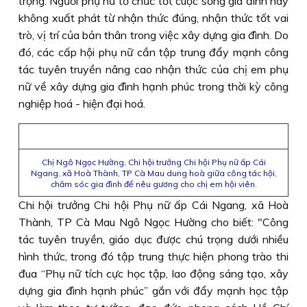
trọng. Người phụ nữ tổ chức tốt cuộc sống gia đình hay
không xuất phát từ nhận thức đúng, nhận thức tốt vai
trò, vị trí của bản thân trong việc xây dựng gia đình. Do
đó, các cấp hội phụ nữ cần tập trung đẩy mạnh công
tác tuyên truyền nâng cao nhận thức của chị em phụ
nữ về xây dựng gia đình hạnh phúc trong thời kỳ công
nghiệp hoá - hiện đại hoá.
Chị Ngô Ngọc Hường, Chi hội trưởng Chi hội Phụ nữ ấp Cái
Ngang, xã Hoà Thành, TP Cà Mau dung hoà giữa công tác hội,
chăm sóc gia đình để nêu gương cho chị em hội viên.
Chi hội trưởng Chi hội Phụ nữ ấp Cái Ngang, xã Hoà
Thành, TP Cà Mau Ngô Ngọc Hường cho biết: "Công
tác tuyên truyền, giáo dục được chú trọng dưới nhiều
hình thức, trong đó tập trung thực hiện phong trào thi
đua “Phụ nữ tích cực học tập, lao động sáng tạo, xây
dựng gia đình hạnh phúc” gắn với đẩy mạnh học tập