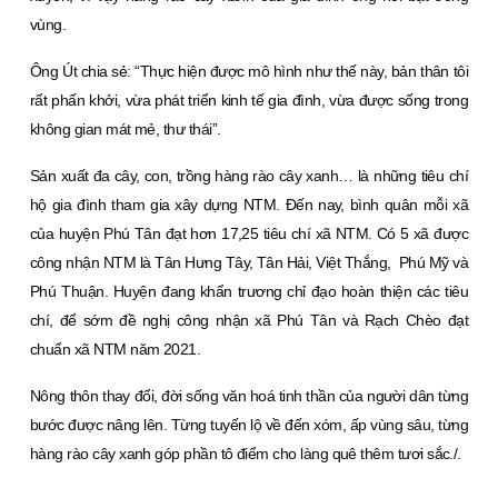
vùng.
Ông Út chia sẻ: “Thực hiện được mô hình như thế này, bản thân tôi
rất phấn khởi, vừa phát triển kinh tế gia đình, vừa được sống trong
không gian mát mẻ, thư thái”.
Sản xuất đa cây, con, trồng hàng rào cây xanh… là những tiêu chí
hộ gia đình tham gia xây dựng NTM. Ðến nay, bình quân mỗi xã
của huyện Phú Tân đạt hơn 17,25 tiêu chí xã NTM. Có 5 xã được
công nhận NTM là Tân Hưng Tây, Tân Hải, Việt Thắng, Phú Mỹ và
Phú Thuận. Huyện đang khẩn trương chỉ đạo hoàn thiện các tiêu
chí, để sớm đề nghị công nhận xã Phú Tân và Rạch Chèo đạt
chuẩn xã NTM năm 2021.
Nông thôn thay đổi, đời sống văn hoá tinh thần của người dân từng
bước được nâng lên. Từng tuyến lộ về đến xóm, ấp vùng sâu, từng
hàng rào cây xanh góp phần tô điểm cho làng quê thêm tươi sắc./.