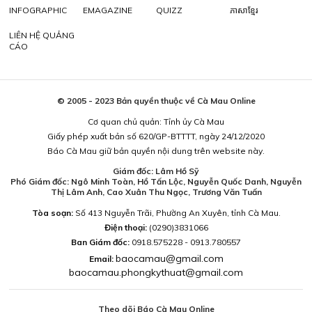
INFOGRAPHIC
EMAGAZINE
QUIZZ
ភាសាខ្មែរ
LIÊN HỆ QUẢNG
CÁO
© 2005 - 2023 Bản quyền thuộc về Cà Mau Online
Cơ quan chủ quản: Tỉnh ủy Cà Mau
Giấy phép xuất bản số 620/GP-BTTTT, ngày 24/12/2020
Báo Cà Mau giữ bản quyền nội dung trên website này.
Giám đốc: Lâm Hồ Sỹ
Phó Giám đốc: Ngô Minh Toàn, Hồ Tấn Lộc, Nguyễn Quốc Danh, Nguyễn
Thị Lâm Anh, Cao Xuân Thu Ngọc, Trương Văn Tuấn
Tòa soạn:
Số 413 Nguyễn Trãi, Phường An Xuyên, tỉnh Cà Mau.
Điện thoại:
(0290)3831066
Ban Giám đốc:
0918.575228 - 0913.780557
baocamau@gmail.com
Email:
baocamau.phongkythuat@gmail.com
Theo dõi Báo Cà Mau Online