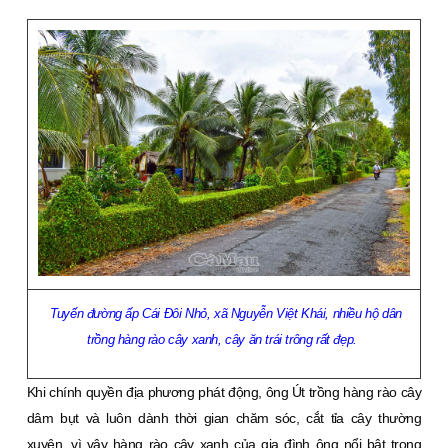
Tuyến đường ấp Cái Ðôi Nhỏ, xã Nguyễn Việt Khái, nhiều hộ dân
trồng hàng rào cây xanh, cây ăn trái trông rất đẹp.
Khi chính quyền địa phương phát động, ông Út trồng hàng rào cây
dâm bụt và luôn dành thời gian chăm sóc, cắt tỉa cây thường
xuyên, vì vậy hàng rào cây xanh của gia đình ông nổi bật trong