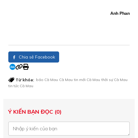
Anh Phan
Chia sẻ Facebook
Từ khóa:
báo Cà Mau
Cà Mau
tin mới Cà Mau
thời sự Cà Mau
tin tức Cà Mau
Ý KIẾN BẠN ĐỌC (0)