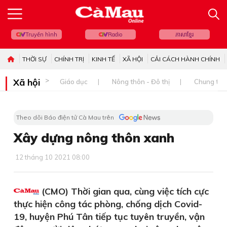
Truyền hình
Radio
ភាសាខ្មែរ
THỜI SỰ
CHÍNH TRỊ
KINH TẾ
XÃ HỘI
CẢI CÁCH HÀNH CHÍNH
Xã hội
Giáo dục
Nông thôn - Đô thị
Chung tay 
Theo dõi Báo điện tử Cà Mau trên
Xây dựng nông thôn xanh
12 tháng 10 2021 08:00
(CMO) Thời gian qua, cùng việc tích cực
thực hiện công tác phòng, chống dịch Covid-
19, huyện Phú Tân tiếp tục tuyên truyền, vận