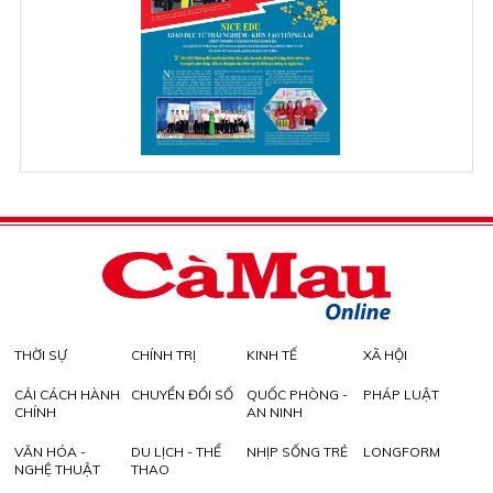
THỜI SỰ
CHÍNH TRỊ
KINH TẾ
XÃ HỘI
CẢI CÁCH HÀNH
CHUYỂN ĐỔI SỐ
QUỐC PHÒNG -
PHÁP LUẬT
CHÍNH
AN NINH
VĂN HÓA -
DU LỊCH - THỂ
NHỊP SỐNG TRẺ
LONGFORM
NGHỆ THUẬT
THAO