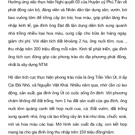
Hưởng ứng việc thực hiện Nghị quyết 03 của Huyện uỷ Phú Tân về
phát động cán bộ, đảng viên và Nhân dân tận dụng sân, vườn, bờ
bao vuông tôm để trồng cây ăn trái, hoa màu, góp phần tăng thu
nhập kinh tế, gia đình ông Ðạt đã tận dụng diện tích xung quanh
nhà trồng nhiều loại hoa màu, cung cấp cho bữa ăn hàng ngày,
giảm chi phí. Với diện tích đất khoảng 2 ha, ông nuôi tôm, cua...,
thu nhập trên 200 triệu đồng mỗi năm. Kinh tế phát triển, gia đình
ông tích cực đóng góp các phong trào do địa phương phát động,
nhất là xây dựng NTM.
Hộ dân tích cực thực hiện phong trào nữa là ông Trần Văn Út, ở ấp
Cái Ðôi Nhỏ, xã Nguyễn Việt Khái. Nhiều năm qua, nhờ cần cù lao
động, sản xuất, gia đình ông Út có cuộc sống ổn định. Với phương
châm không để đất trống, hơn 1 ha đất sản xuất của gia đình, ông
nuôi tôm quảng canh kết hợp nuôi cua, cá. Ðất vườn, đất trống
xung quanh nhà, ông cải tạo trồng cây ăn trái như dừa, chuối, xoài,
mít và hoa màu các loại. Mô hình sản xuất đa cây, con kết hợp
mang lại cho gia đình ông thu nhập trên 150 triệu đồng/năm.