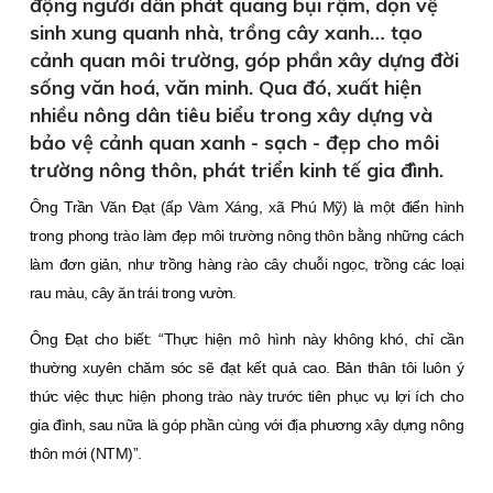
động người dân phát quang bụi rậm, dọn vệ
sinh xung quanh nhà, trồng cây xanh… tạo
cảnh quan môi trường, góp phần xây dựng đời
sống văn hoá, văn minh. Qua đó, xuất hiện
nhiều nông dân tiêu biểu trong xây dựng và
bảo vệ cảnh quan xanh - sạch - đẹp cho môi
trường nông thôn, phát triển kinh tế gia đình.
Ông Trần Văn Ðạt (ấp Vàm Xáng, xã Phú Mỹ) là một điển hình
trong phong trào làm đẹp môi trường nông thôn bằng những cách
làm đơn giản, như trồng hàng rào cây chuỗi ngọc, trồng các loại
rau màu, cây ăn trái trong vườn.
Ông Ðạt cho biết: “Thực hiện mô hình này không khó, chỉ cần
thường xuyên chăm sóc sẽ đạt kết quả cao. Bản thân tôi luôn ý
thức việc thực hiện phong trào này trước tiên phục vụ lợi ích cho
gia đình, sau nữa là góp phần cùng với địa phương xây dựng nông
thôn mới (NTM)”.