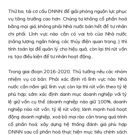
Thứ ba, tái cơ cấu DNNN để giải phóng nguồn lực phục
vụ tăng trưởng cao hơn. Chúng ta không cổ phần hoá
bằng mọi giá, không phải Nhà nước bán hết để tư nhân
chi phối. Lĩnh vực nào cần có vai trò của Nhà nước
(năng lượng, ngân hàng, các thủy điện quan trọng...) thì
tính toán lại để quản lý cho hiệu quả, còn lại thì rút vốn
ra, tạo điều kiện để tư nhân hoạt động...
Trong giai đoạn 2016-2020, Thủ tướng nêu các nhóm
nhiệm vụ cơ bản: Phải xác định rõ lĩnh vực nào Nhà
nước cần nắm giữ, lĩnh vực còn lại thì rút vốn theo tỷ lệ
phù hợp; sớm xác định danh mục doanh nghiệp với tỷ
lệ giữ vốn cụ thể (doanh nghiệp nào giữ 100%, doanh
nghiệp nào rút vốn, tỷ lệ rút vốn); lành mạnh hoá hoạt
động doanh nghiệp, xoá bỏ mọi rào cản trong quá trình
cổ phần hoá; xây dựng hệ thống đánh giá phù hợp
DNNN sau cổ phần hoá thực hiện mục tiêu chính sách