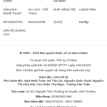
CHÍNH
AN NINH
VĂN HÓA -
DU LỊCH - THỂ
NHỊP SỐNG TRẺ
LONGFORM
NGHỆ THUẬT
THAO
INFOGRAPHIC
EMAGAZINE
QUIZZ
ភាសាខ្មែរ
LIÊN HỆ QUẢNG
CÁO
© 2005 - 2023 Bản quyền thuộc về Cà Mau Online
Cơ quan chủ quản: Tỉnh ủy Cà Mau
Giấy phép xuất bản số 620/GP-BTTTT, ngày 24/12/2020
Báo Cà Mau giữ bản quyền nội dung trên website này.
Giám đốc: Lâm Hồ Sỹ
Phó Giám đốc: Ngô Minh Toàn, Hồ Tấn Lộc, Nguyễn Quốc Danh, Nguyễn
Thị Lâm Anh, Cao Xuân Thu Ngọc, Trương Văn Tuấn
Tòa soạn:
Số 413 Nguyễn Trãi, Phường An Xuyên, tỉnh Cà Mau.
Điện thoại:
(0290)3831066
Ban Giám đốc:
0918.575228 - 0913.780557
baocamau@gmail.com