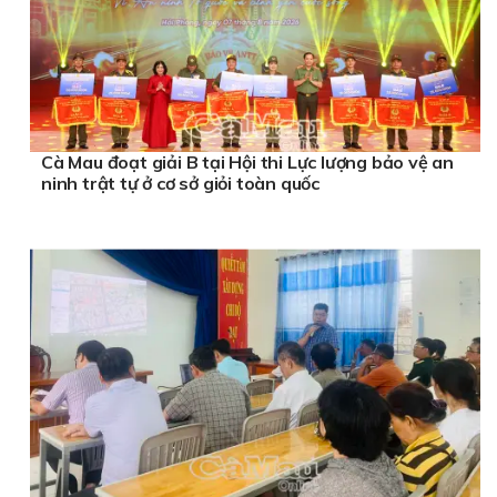
Cà Mau đoạt giải B tại Hội thi Lực lượng bảo vệ an
ninh trật tự ở cơ sở giỏi toàn quốc