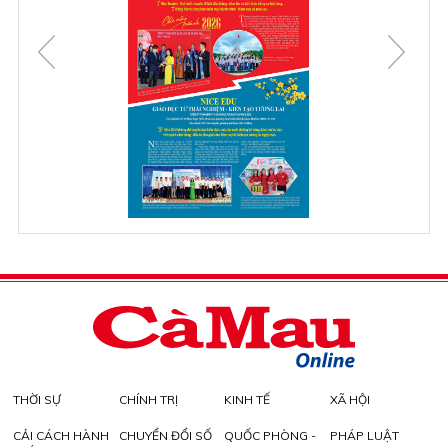
THỜI SỰ
CHÍNH TRỊ
KINH TẾ
XÃ HỘI
CẢI CÁCH HÀNH
CHUYỂN ĐỔI SỐ
QUỐC PHÒNG -
PHÁP LUẬT