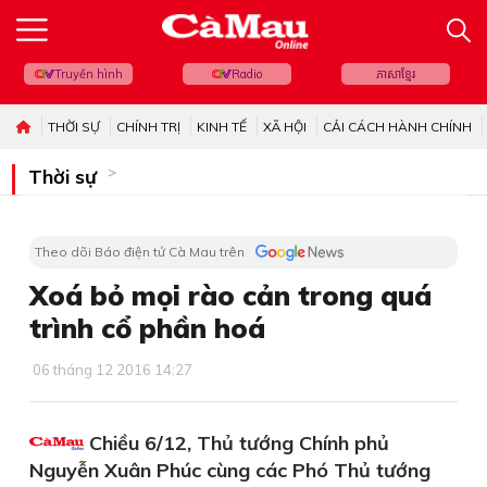
Truyền hình
Radio
ភាសាខ្មែរ
THỜI SỰ
CHÍNH TRỊ
KINH TẾ
XÃ HỘI
CẢI CÁCH HÀNH CHÍNH
Thời sự
Theo dõi Báo điện tử Cà Mau trên
Xoá bỏ mọi rào cản trong quá
trình cổ phần hoá
06 tháng 12 2016 14:27
Chiều 6/12, Thủ tướng Chính phủ
Nguyễn Xuân Phúc cùng các Phó Thủ tướng