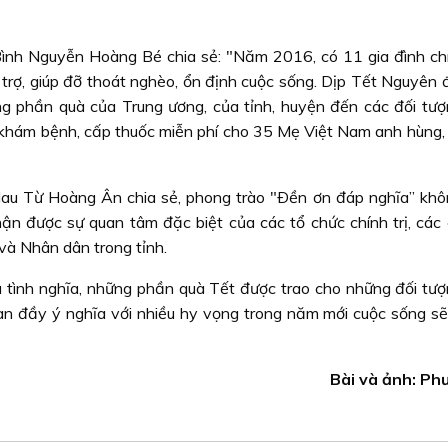
h Nguyễn Hoàng Bé chia sẻ: "Năm 2016, có 11 gia đình ch
trợ, giúp đỡ thoát nghèo, ổn định cuộc sống. Dịp Tết Nguyên 
g phần quà của Trung ương, của tỉnh, huyện đến các đối tượ
 khám bệnh, cấp thuốc miễn phí cho 35 Mẹ Việt Nam anh hùng, 
 Từ Hoàng Ân chia sẻ, phong trào "Ðền ơn đáp nghĩa” khôn
hận được sự quan tâm đặc biệt của các tổ chức chính trị, các 
và Nhân dân trong tỉnh.
 tình nghĩa, những phần quà Tết được trao cho những đối tượ
àn đầy ý nghĩa với nhiều hy vọng trong năm mới cuộc sống sẽ
Bài và ảnh: Ph