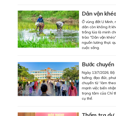
Dân vận khéo,
Ở vùng đất U Minh, 
dân còn không ít k
trồng lúa là minh c
trào "Dân vận khéo"
nguồn lương thực qu
cuộc sống.
Bước chuyển 
Ngày 13/7/2026, Bộ 
tưởng, đạo đức, phư
chuyển từ “làm theo
mạnh việc biến nhận
trọng tâm của Chỉ t
cụ thể.
Thẩm tra dự 