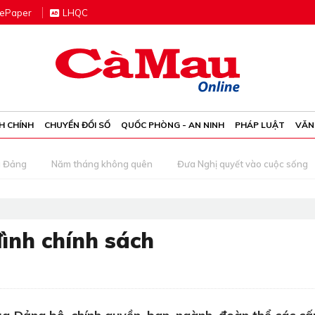
e
P
aper
LHQC
H CHÍNH
CHUYỂN ĐỔI SỐ
QUỐC PHÒNG - AN NINH
PHÁP LUẬT
VĂN
g Đảng
Năm tháng không quên
Đưa Nghị quyết vào cuộc sống
ình chính sách