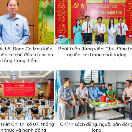
ốc hội Đoàn Cà Mau kiến
Phát triển đảng viên: Chủ động t
iện cơ chế đầu tư các dự
nguồn, coi trọng chất lượng
ạ tầng trọng điểm
riệt Chỉ thị số 07, thống
Chính sách đúng, người dân đồn
n thức và hành động
lòng