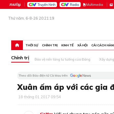
ភាសាខ្មែរ
Truyền hình
Radio
M
ultimedia
Thứ năm, 6-8-26 20:21:19
THỜI SỰ
CHÍNH TRỊ
KINH TẾ
XÃ HỘI
CẢI CÁCH HÀN
Chính trị
Bảo vệ nền tảng tư tưởng của Đảng
Xây dựn
Theo dõi Báo điện tử Cà Mau trên
Xuân ấm áp với các gia đ
18 tháng 01 2017 09:54