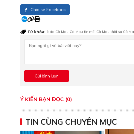
Chia sẻ Facebook
Từ khóa:
báo Cà Mau
Cà Mau
tin mới Cà Mau
thời sự Cà M
Ý KIẾN BẠN ĐỌC (0)
TIN CÙNG CHUYÊN MỤC