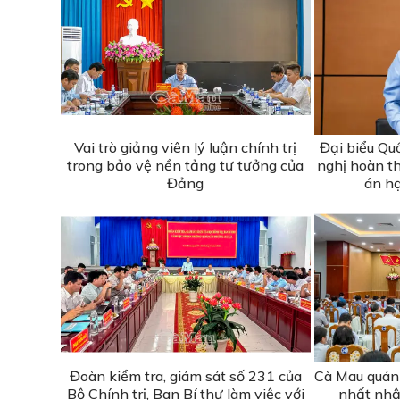
Vai trò giảng viên lý luận chính trị
Đại biểu Qu
trong bảo vệ nền tảng tư tưởng của
nghị hoàn th
Đảng
án h
Đoàn kiểm tra, giám sát số 231 của
Cà Mau quán t
Bộ Chính trị, Ban Bí thư làm việc với
nhất nhậ