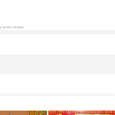
au
tin tức Cà Mau