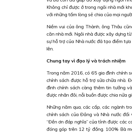
Không chỉ được ở trong ngôi nhà mới kh
với những tấm lòng sẻ chia của mọi ngườ
Niềm vui của ông Thành, ông Thâu cũng
căn nhà mới. Ngôi nhà được xây dựng từ
sự hỗ trợ của Nhà nước đã tạo điểm tựa
lên.
Chung tay vì đạo lý và trách nhiệm
Trong năm 2016, có 65 gia đình chính sá
chính sách được hỗ trợ sửa chữa nhà. Ð
đình chính sách càng thêm tin tưởng và
được nhân đôi, nỗi buồn được chia nửa gi
Những năm qua, các cấp, các ngành tron
chính sách của Ðảng và Nhà nước đối v
“Ðền ơn đáp nghĩa” của tỉnh được các cơ
đóng góp trên 12 tỷ đồng. 100% Bà mẹ