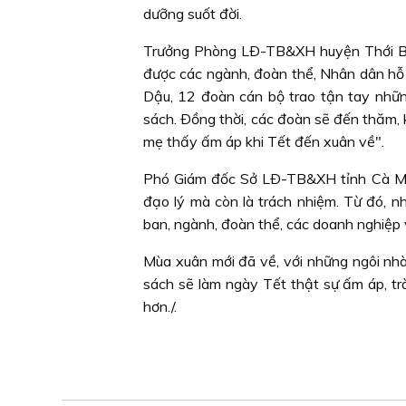
dưỡng suốt đời.
Trưởng Phòng LÐ-TB&XH huyện Thới Bìn
được các ngành, đoàn thể, Nhân dân hỗ 
Dậu, 12 đoàn cán bộ trao tận tay nhữn
sách. Ðồng thời, các đoàn sẽ đến thăm,
mẹ thấy ấm áp khi Tết đến xuân về".
Phó Giám đốc Sở LÐ-TB&XH tỉnh Cà Mau
đạo lý mà còn là trách nhiệm. Từ đó, n
ban, ngành, đoàn thể, các doanh nghiệp 
Mùa xuân mới đã về, với những ngôi nhà
sách sẽ làm ngày Tết thật sự ấm áp, tr
hơn./.