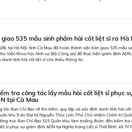
giao 535 mẫu sinh phẩm hài cốt liệt sĩ ra Hà 
5/8), tại Hà Nội, tỉnh Cà Mau đã hoàn thành việc bàn giao 535 mẫu si
ĩ cho Viện Khoa học hình sự (Bộ Công an) để thực hiện giám định ADN
danh tính hài cốt liệt sĩ còn thiếu thông tin.
ểm tra công tác lấy mẫu hài cốt liệt sĩ phục v
N tại Cà Mau
tác Ban Chỉ đạo về tìm kiếm, quy tập và xác định danh tính hài cốt l
uân khu 9 do Đại tá Nguyễn Thúc Linh, Phó Chủ nhiệm Chính trị Quâ
ờng trực Ban Chỉ đạo 515 Quân khu, làm trưởng đoàn, đến kiểm tra
iệt sĩ phục vụ giám định ADN tại Nghĩa trang Liệt sĩ Thới Bình, xã Trí 