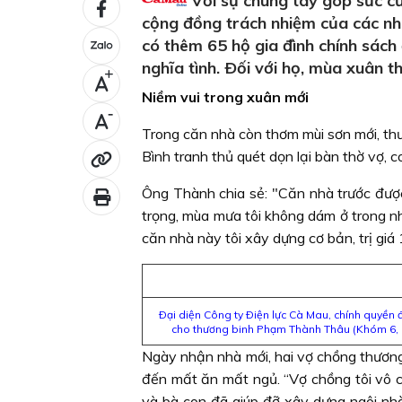
Với sự chung tay góp sức củ
cộng đồng trách nhiệm của các n
có thêm 65 hộ gia đình chính sác
nghĩa tình. Ðối với họ, mùa xuân th
+
Niềm vui trong xuân mới
-
Trong căn nhà còn thơm mùi sơn mới, th
Bình tranh thủ quét dọn lại bàn thờ vợ, 
Ông Thành chia sẻ: "Căn nhà trước đượ
trọng, mùa mưa tôi không dám ở trong n
căn nhà này tôi xây dựng cơ bản, trị giá 
Ðại diện Công ty Ðiện lực Cà Mau, chính quyền
cho thương binh Phạm Thành Thâu (Khóm 6, 
Ngày nhận nhà mới, hai vợ chồng thươn
đến mất ăn mất ngủ. “Vợ chồng tôi vô 
và bà con đã giúp đỡ xây dựng ngôi nhà c