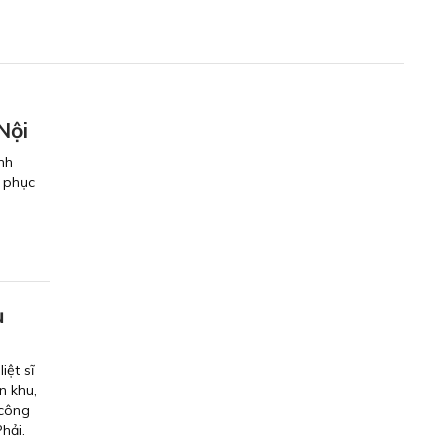
Nội
nh
, phục
ụ
iệt sĩ
n khu,
 công
Phải.