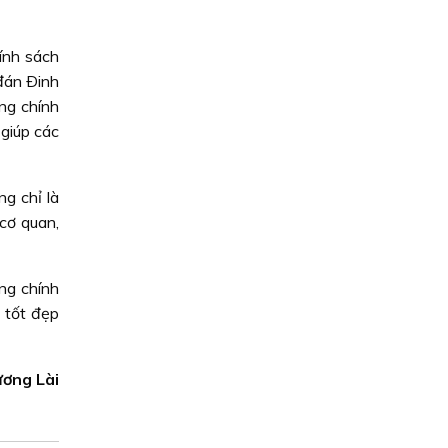
ính sách
đán Ðinh
ng chính
giúp các
g chỉ là
cơ quan,
ng chính
 tốt đẹp
ương Lài