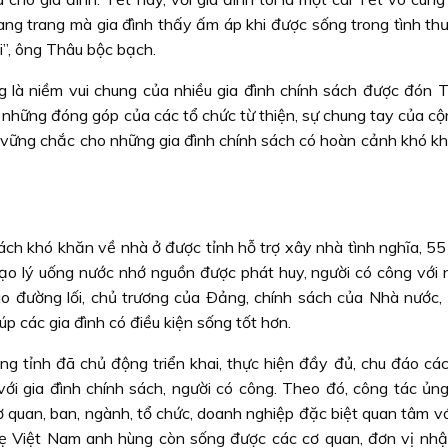
ang trang mà gia đình thấy ấm áp khi được sống trong tình th
i”, ông Thâu bộc bạch.
 là niềm vui chung của nhiều gia đình chính sách được đón T
 những đóng góp của các tổ chức từ thiện, sự chung tay của cộ
 vững chắc cho những gia đình chính sách có hoàn cảnh khó k
ch khó khăn về nhà ở được tỉnh hỗ trợ xây nhà tình nghĩa, 55 
ạo lý uống nước nhớ nguồn được phát huy, người có công với n
o đường lối, chủ trương của Ðảng, chính sách của Nhà nước, 
úp các gia đình có điều kiện sống tốt hơn.
g tỉnh đã chủ động triển khai, thực hiện đầy đủ, chu đáo các
ới gia đình chính sách, người có công. Theo đó, công tác ủn
 quan, ban, ngành, tổ chức, doanh nghiệp đặc biệt quan tâm vớ
 Việt Nam anh hùng còn sống được các cơ quan, đơn vị nh