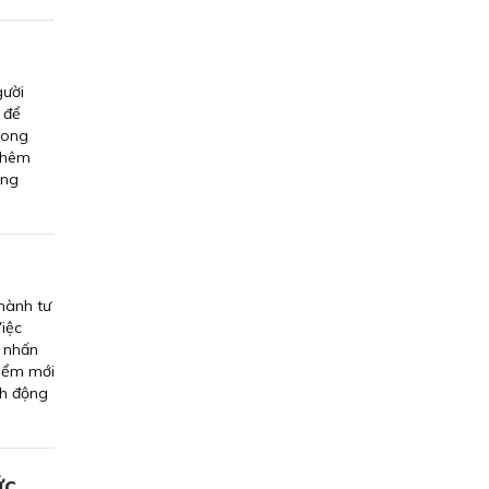
gười
 để
hong
 thêm
ong
hành tư
iệc
, nhấn
điểm mới
nh động
c,