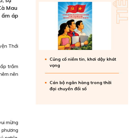
p, sự
 Cà Mau
, ấm áp
yện Thới
Củng cố niềm tin, khơi dậy khát
vọng
cấp trầm
thêm nên
Cán bộ ngân hàng trong thời
đại chuyển đổi số
vui mừng
a phương
 ý nghĩa.