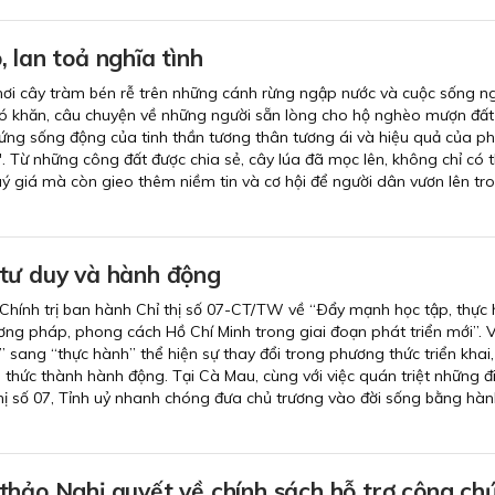
 lan toả nghĩa tình
nơi cây tràm bén rễ trên những cánh rừng ngập nước và cuộc sống n
hó khăn, câu chuyện về những người sẵn lòng cho hộ nghèo mượn đất
hứng sống động của tinh thần tương thân tương ái và hiệu quả của p
. Từ những công đất được chia sẻ, cây lúa đã mọc lên, không chỉ có
ý giá mà còn gieo thêm niềm tin và cơ hội để người dân vươn lên tr
tư duy và hành động
Chính trị ban hành Chỉ thị số 07-CT/TW về “Ðẩy mạnh học tập, thực 
ơng pháp, phong cách Hồ Chí Minh trong giai đoạn phát triển mới”. V
” sang “thực hành” thể hiện sự thay đổi trong phương thức triển khai
 thức thành hành động. Tại Cà Mau, cùng với việc quán triệt những 
hị số 07, Tỉnh uỷ nhanh chóng đưa chủ trương vào đời sống bằng hà
thảo Nghị quyết về chính sách hỗ trợ công chứ