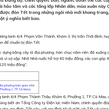
a Ðảng bộ, chính quyền, ban, ngành, đoàn thể các cấ
hà hảo tâm và các tầng lớp Nhân dân, mùa xuân này
h được đón Tết trong những ngôi nhà mới khang trang
ật ý nghĩa biết bao.
ương binh 4/4 Phạm Văn Thành, Khóm 3, thị trấn Thới Bình, hu
con để chuẩn bị đón Tết.
c dựng bằng cây lá địa phương, hơn chục năm nên đã xuống 
hà vì sợ sập. Nhờ Nhà nước hỗ trợ 40 triệu đồng, các con góp 
120 triệu đồng".
 địa phương bàn giao nhà
Phường 1, TP Cà Mau).
g binh 4/4 Phạm Thành Thâu, Khóm 6, Phường 1, TP Cà Mau, 
cùng biết ơn Tổng Công ty Ðiện lực miền Nam, chính quyền đị
ho gia đình. Tết này, với gia đình tôi là một cái Tết vô cùng