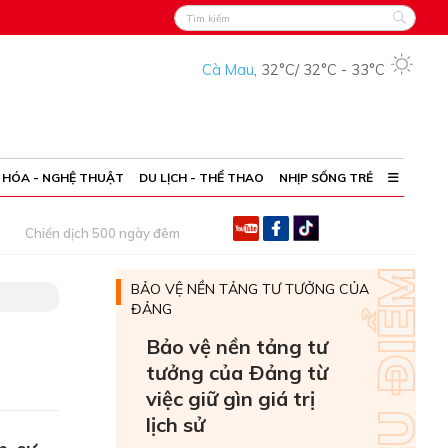
Cà Mau
,
32°C
/
32°C
-
33°C
 HÓA - NGHỆ THUẬT
DU LỊCH - THỂ THAO
NHỊP SỐNG TRẺ
Chiến dịch 500 ngày đêm
BẢO VỆ NỀN TẢNG TƯ TƯỞNG CỦA
ĐẢNG
Bảo vệ nền tảng tư
tưởng của Ðảng từ
việc giữ gìn giá trị
lịch sử