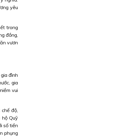
ương yêu
ết trong
ng đồng,
hăn vươn
gia đình
ước, gia
niềm vui
 chế độ,
g hộ Quỹ
i số tiền
ận phụng