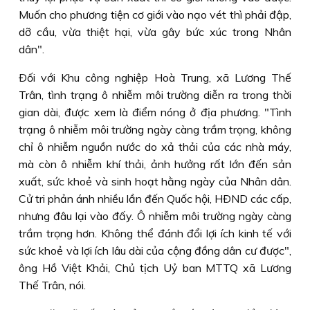
Muốn cho phương tiện cơ giới vào nạo vét thì phải đập,
dỡ cầu, vừa thiệt hại, vừa gây bức xúc trong Nhân
dân".
Ðối với Khu công nghiệp Hoà Trung, xã Lương Thế
Trân, tình trạng ô nhiễm môi trường diễn ra trong thời
gian dài, được xem là điểm nóng ở địa phương. "Tình
trạng ô nhiễm môi trường ngày càng trầm trọng, không
chỉ ô nhiễm nguồn nước do xả thải của các nhà máy,
mà còn ô nhiễm khí thải, ảnh hưởng rất lớn đến sản
xuất, sức khoẻ và sinh hoạt hằng ngày của Nhân dân.
Cử tri phản ánh nhiều lần đến Quốc hội, HÐND các cấp,
nhưng đâu lại vào đấy. Ô nhiễm môi trường ngày càng
trầm trọng hơn. Không thể đánh đổi lợi ích kinh tế với
sức khoẻ và lợi ích lâu dài của cộng đồng dân cư được",
ông Hồ Việt Khải, Chủ tịch Uỷ ban MTTQ xã Lương
Thế Trân, nói.