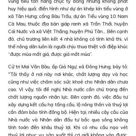
vùng tiêu tốn hàng chục tỷ đồng nhưng không phát
huy hiệu quả; điển hình như dự án khép kín tiểu vùng ở
xã Tân Hưng; cống Bàu Trấu, dự án Tiểu vùng 10 Nam
Cà Mau, thuộc địa bàn giáp ranh xã Trần Thới, huyện
Cái Nước và xã Việt Thắng, huyện Phú Tân... Bên cạnh
đó, chủ trương liên kết 4 nhà không có tính khả thi, vì
thế nông dân luôn là người chịu thua thiệt với điệp khúc
“được mùa mất giá, được giá mất mùa”.
Cử tri Mai Văn Bàu, ấp Giá Ngự, xã Ðông Hưng, bày tỏ:
"Tôi thấy ở nơi này nơi khác, chất lượng dạy và học
cũng như việc chăm sóc sức khoẻ cho Nhân dân chưa
cao. Vì vậy, tôi đề nghị Nhà nước cần chú trọng đến
chất lượng nguồn nhân lực. Bên cạnh đó, việc đầu tư
xây dựng kết cấu hạ tầng cầu, lộ nông thôn và thuỷ lợi
cần đảm bảo tính đồng bộ. Hiện tại, nhiều cây cầu của
Nhà nước và Nhân dân đầu tư bắc qua sông không
tính toán đến khâu thuỷ lợi. Khi có nhu cầu nạo vét
thuỷ lợi phục vụ sản xuất thì cơ giới không vào được.