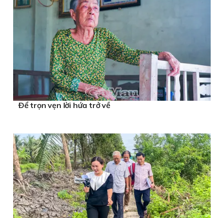
Ðể trọn vẹn lời hứa trở về