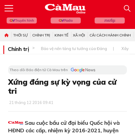
Truyền hình
Radio
ភាសាខ្មែរ
THỜI SỰ
CHÍNH TRỊ
KINH TẾ
XÃ HỘI
CẢI CÁCH HÀNH CHÍNH
Chính trị
Bảo vệ nền tảng tư tưởng của Đảng
Xây dự
Theo dõi Báo điện tử Cà Mau trên
Xứng đáng sự kỳ vọng của cử
tri
21 tháng 12 2016 09:41
Sau cuộc bầu cử đại biểu Quốc hội và
HÐND các cấp, nhiệm kỳ 2016-2021, huyện