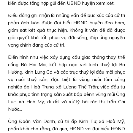
kiến được tổng hợp gửi đến UBND huyện xem xét.
Ðiều đáng ghi nhận là những vấn đề bức xúc của cử tri
phản ánh luôn được đại biểu HÐND huyện đeo bám,
giám sát kết quả thực hiện. Không ít vấn đề đã được
giải quyết khá tốt, phục vụ đời sống, đáp ứng nguyện
vọng chính đáng của cử tri.
Ðiển hình như việc xây dựng cầu giao thông thay thế
cống Bà Hai Mai, kết hợp nạo vét kinh thuỷ lợi Ba
Hương, kinh Lung Cỏ và các trục thuỷ lợi đầu mối phục
vụ nuôi thuỷ sản, đặc biệt là vùng nuôi tôm công
nghiệp ấp Hoà Trung, xã Lương Thế Trân; việc đầu tư
khắc phục tình trạng sản xuất bấp bênh vùng mũi Ông
Lục, xã Hoà Mỹ; di dời và xử lý bãi rác thị trấn Cái
Nước...
Ông Ðoàn Văn Danh, cử tri ấp Kinh Tư, xã Hoà Mỹ,
phấn khởi cho rằng, đã qua, HÐND và đại biểu HÐND