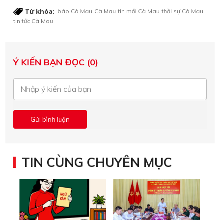
Từ khóa:
báo Cà Mau
Cà Mau
tin mới Cà Mau
thời sự Cà Mau
tin tức Cà Mau
Ý KIẾN BẠN ĐỌC (0)
TIN CÙNG CHUYÊN MỤC