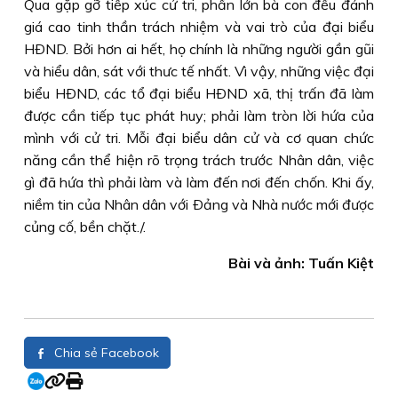
Qua gặp gỡ tiếp xúc cử tri, phần lớn bà con đều đánh
giá cao tinh thần trách nhiệm và vai trò của đại biểu
HÐND. Bởi hơn ai hết, họ chính là những người gần gũi
và hiểu dân, sát với thưc tế nhất. Vì vậy, những việc đại
biểu HÐND, các tổ đại biểu HÐND xã, thị trấn đã làm
được cần tiếp tục phát huy; phải làm tròn lời hứa của
mình với cử tri. Mỗi đại biểu dân cử và cơ quan chức
năng cần thể hiện rõ trọng trách trước Nhân dân, việc
gì đã hứa thì phải làm và làm đến nơi đến chốn. Khi ấy,
niềm tin của Nhân dân với Ðảng và Nhà nước mới được
củng cố, bền chặt./.
Bài và ảnh: Tuấn Kiệt
Chia sẻ Facebook