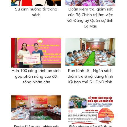
Sự định hướng từ trang
Đoàn kiểm tra, giám sát
sách
của Bộ Chính trị làm việc
với Đảng uỷ Quân sự tỉnh
Cà Mau
Hơn 100 công trình an sinh
Ban Kinh tế - Ngân sách
góp phần nâng cao đời
thẩm tra 6 nội dung trình
sống Nhân dân
Kỳ họp thứ 5 HĐND tỉnh
Đoàn Kiểm tra, giám sát
Đẩy nhanh tiến độ thực