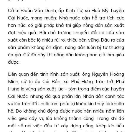
Cử tri Ðoàn Văn Danh, ấp Kinh Tư, xã Hoà Mỹ, huyện
Cái Nước, mong muốn: Nhà nước cần hỗ trợ tích cực
hơn nữa, có giải pháp khả thi giúp nông dân sản xuất
đạt hiệu quả. Bởi chủ trương chuyển đổi cơ cấu sản
xuất còn bộc lộ nhiều rủi ro, thiếu bền vững. Ðầu ra của
sản phẩm không ổn định, nông dân luôn bị tư thương
ép giá. Cứ đà này thì nông dân không bao giờ làm giàu
được.
Liên quan đến tình hình sản xuất, ông Nguyễn Hoàng
Mính, cử tri ấp Cái Rắn, xã Phú Hưng, trăn trở: Phú
Hưng là vùng sản xuất lúa - tôm trọng điểm của huyện
Cái Nước, nhưng đã qua phần lớn Nhân dân canh tác
vụ lúa trên đất nuôi tôm phải tự khép kín thuỷ lợi khuôn
hộ. Do không chủ động được nước nên nhiều năm liền
việc gieo cấy vụ lúa không thành công. Trong khi đó
một số nơi việc đầu tư xây dựng cống, khép kín tiểu