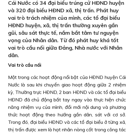
Cái Nước có 34 đại biểu trúng cử HÐND huyện
và 320 đại biểu HÐND xã, thị trấn. Phát huy
vai trò trách nhiệm của mình, các tổ đại biểu
HÐND huyện, xã, thị trấn thường xuyên gần
gũi, sâu sát thực tế, nắm bắt tâm tư nguyện
vọng của Nhân dân. Từ đó phát huy khá tốt
vai trò cầu nối giữa Ðảng, Nhà nước với Nhân
dân.
Vai trò cầu nối
Một trong các hoạt động nổi bật của HÐND huyện Cái
Nước là sau khi chuyển giao hoạt động giữa 2 nhiệm
kỳ, Thường trực HÐND, 2 ban HÐND và các tổ đại biểu
HÐND đã chủ động bắt tay ngay vào thực hiện chức
năng nhiệm vụ của mình, đổi mới nội dung và phương
thức hoạt động theo hướng gần dân, sát với cơ sở.
Trong đó, đại biểu HÐND và các tổ đại biểu ở từng xã,
thị trấn được xem là hạt nhân nòng cốt trong công tác