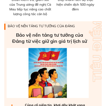
của Trung ương đề nghị Cà
hiện chiến dịch 500 ngày
Mau tiếp tục nâng cao chất
đêm
lượng công tác cán bộ
BẢO VỆ NỀN TẢNG TƯ TƯỞNG CỦA ĐẢNG
Bảo vệ nền tảng tư tưởng của
Ðảng từ việc giữ gìn giá trị lịch sử
Củng cố niềm tin, khơi dậy khát vọng