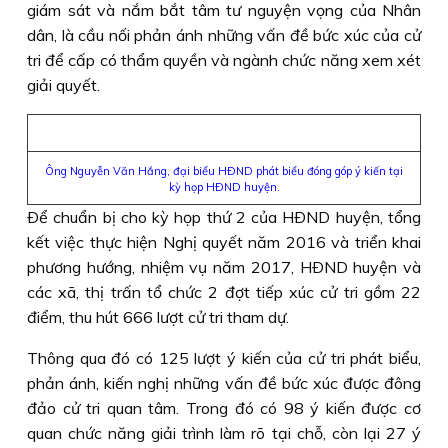
giám sát và nắm bắt tâm tư nguyện vọng của Nhân
dân, là cầu nối phản ánh những vấn đề bức xúc của cử
tri để cấp có thẩm quyền và ngành chức năng xem xét
giải quyết.
Ông Nguyễn Văn Hắng, đại biểu HÐND phát biểu đóng góp ý kiến tại
kỳ họp HÐND huyện.
Ðể chuẩn bị cho kỳ họp thứ 2 của HÐND huyện, tổng
kết việc thực hiện Nghị quyết năm 2016 và triển khai
phương hướng, nhiệm vụ năm 2017, HÐND huyện và
các xã, thị trấn tổ chức 2 đợt tiếp xúc cử tri gồm 22
điểm, thu hút 666 lượt cử tri tham dự.
Thông qua đó có 125 lượt ý kiến của cử tri phát biểu,
phản ánh, kiến nghị những vấn đề bức xúc được đông
đảo cử tri quan tâm. Trong đó có 98 ý kiến được cơ
quan chức năng giải trình làm rõ tại chỗ, còn lại 27 ý