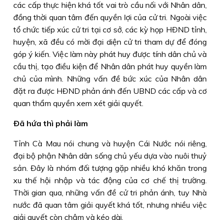
các cấp thực hiện khá tốt vai trò cầu nối với Nhân dân,
đồng thời quan tâm đến quyền lợi của cử tri. Ngoài việc
tổ chức tiếp xúc cử tri tại cơ sở, các kỳ họp HÐND tỉnh,
huyện, xã đều có mời đại diện cử tri tham dự để đóng
góp ý kiến. Việc làm này phát huy được tính dân chủ và
cầu thị, tạo điều kiện để Nhân dân phát huy quyền làm
chủ của mình. Những vấn đề bức xúc của Nhân dân
đặt ra được HÐND phản ánh đến UBND các cấp và cơ
quan thẩm quyền xem xét giải quyết.
Ðã hứa thì phải làm
Tỉnh Cà Mau nói chung và huyện Cái Nước nói riêng,
đại bộ phận Nhân dân sống chủ yếu dựa vào nuôi thuỷ
sản. Ðây là nhóm đối tượng gặp nhiều khó khăn trong
xu thế hội nhập và tác động của cơ chế thị trường.
Thời gian qua, những vấn đề cử tri phản ánh, tuy Nhà
nước đã quan tâm giải quyết khá tốt, nhưng nhiều việc
giải quyết còn chậm và kéo dài.