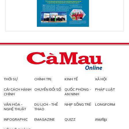
THỜI SỰ
CHÍNH TRỊ
KINH TẾ
XÃ HỘI
CẢI CÁCH HÀNH
CHUYỂN ĐỔI SỐ
QUỐC PHÒNG -
PHÁP LUẬT
CHÍNH
AN NINH
VĂN HÓA -
DU LỊCH - THỂ
NHỊP SỐNG TRẺ
LONGFORM
NGHỆ THUẬT
THAO
INFOGRAPHIC
EMAGAZINE
QUIZZ
ភាសាខ្មែរ