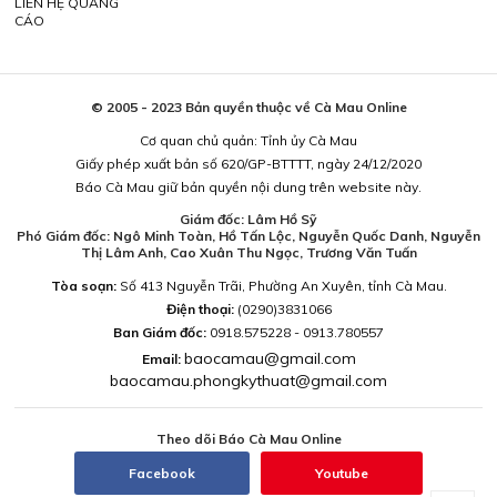
LIÊN HỆ QUẢNG
CÁO
© 2005 - 2023 Bản quyền thuộc về Cà Mau Online
Cơ quan chủ quản: Tỉnh ủy Cà Mau
Giấy phép xuất bản số 620/GP-BTTTT, ngày 24/12/2020
Báo Cà Mau giữ bản quyền nội dung trên website này.
Giám đốc: Lâm Hồ Sỹ
Phó Giám đốc: Ngô Minh Toàn, Hồ Tấn Lộc, Nguyễn Quốc Danh, Nguyễn
Thị Lâm Anh, Cao Xuân Thu Ngọc, Trương Văn Tuấn
Tòa soạn:
Số 413 Nguyễn Trãi, Phường An Xuyên, tỉnh Cà Mau.
Điện thoại:
(0290)3831066
Ban Giám đốc:
0918.575228 - 0913.780557
baocamau@gmail.com
Email:
baocamau.phongkythuat@gmail.com
Theo dõi Báo Cà Mau Online
Facebook
Youtube